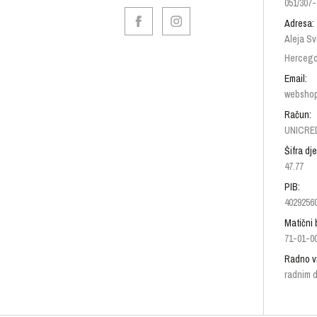
051/307-
Adresa:
Aleja Sv
Hercego
Email:
websho
Račun:
UNICRED
Šifra dje
47.77
PIB:
4029256
Matični 
71-01-0
Radno v
radnim d