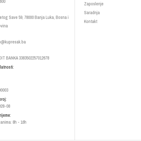
600
Zaposlenje
Saradnja
etog Save 59, 78000 Banja Luka, Bosna i
Kontakt
vina
p@kupresak.ba
IT BANKA 3383502257012678
latnosti:
00003
broj:
028-08
rijeme:
anima: 8h - 16h