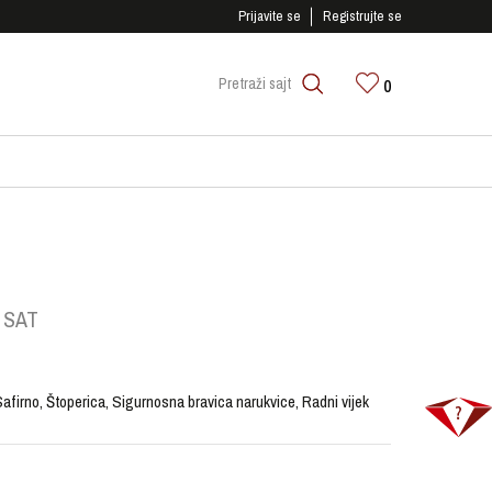
SIGURNO PLAĆANJE PLATNIM KARTICAMA!
Prijavite se
Registrujte se
0
Pretraži sajt
 SAT
firno, Štoperica, Sigurnosna bravica narukvice, Radni vijek