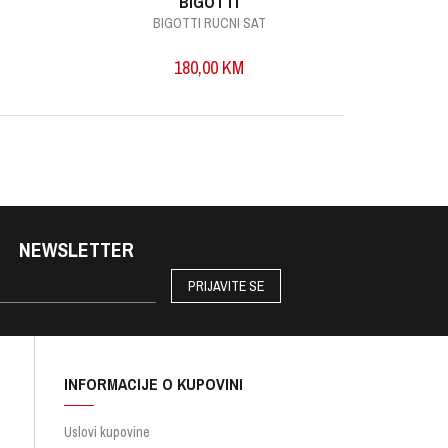
BIGOTTI
BIGOTTI RUCNI SAT
B
180,00
KM
NEWSLETTER
PRIJAVITE SE
INFORMACIJE O KUPOVINI
Uslovi kupovine