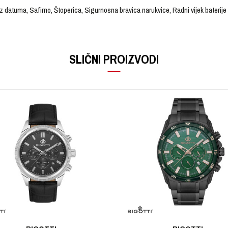
 datuma, Safirno, Štoperica, Sigurnosna bravica narukvice, Radni vijek baterij
VRIJEDNOST
Email
Ručni sat
SLIČNI PROIZVODI
EDIFICE
Muški
Čelik
Koža
Crna
Srebrna