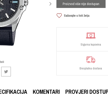
Proizvod više nije dostupan
Sačuvajte u listi želja
Sigurna kupovina
deli
Besplatna dostava
ECIFIKACIJA
KOMENTARI
PROVJERI DOSTU