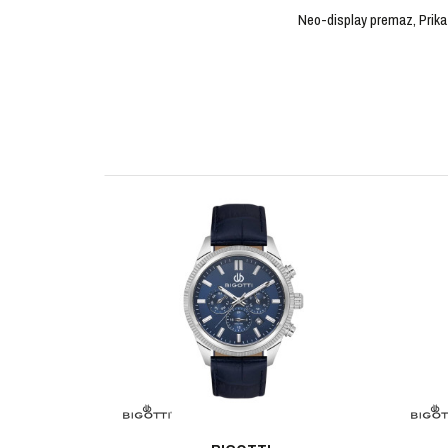
Neo-display premaz, Prikaz
OSTAVI KOMENTAR
KARAKTERISTIKA
Ime/Nadimak
Kategorija
Brendovi
Pol
Poruka
Materijal sata
Materijal narukvice
Boja narukvice
POŠALJI
Boja kućišta