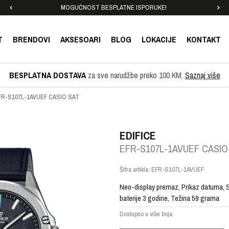
MOGUĆNOST BESPLATNE ISPORUKE!
T
BRENDOVI
AKSESOARI
BLOG
LOKACIJE
KONTAKT
BESPLATNA DOSTAVA
za sve narudžbe preko 100 KM.
Saznaj više
FR-S107L-1AVUEF CASIO SAT
EDIFICE
EFR-S107L-1AVUEF CASIO
Šifra artikla:
EFR-S107L-1AVUEF
Neo-display premaz, Prikaz datuma, Sa
baterije 3 godine, Težina 59 grama
Dostupno u više boja: