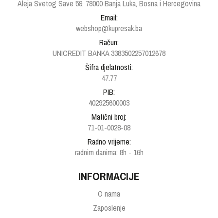
Aleja Svetog Save 59, 78000 Banja Luka, Bosna i Hercegovina
Email:
webshop@kupresak.ba
Račun:
UNICREDIT BANKA 3383502257012678
Šifra djelatnosti:
47.77
PIB:
402925600003
Matični broj:
71-01-0028-08
Radno vrijeme:
radnim danima: 8h - 16h
INFORMACIJE
O nama
Zaposlenje