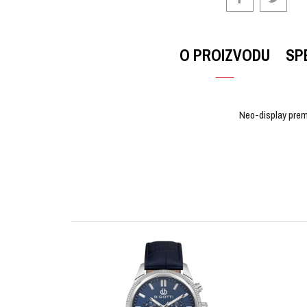
O PROIZVODU
SP
Neo-display prema
OSTAVI KOMENTAR
KARAKTERISTIKA
Ime/Nadimak
Kategorija
Brendovi
Pol
Poruka
Materijal sata