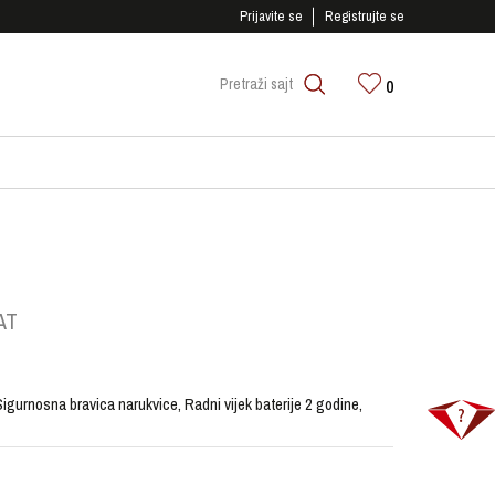
SIGURNO PLAĆANJE PLATNIM KARTICAMA!
Prijavite se
Registrujte se
0
Pretraži sajt
AT
gurnosna bravica narukvice, Radni vijek baterije 2 godine,