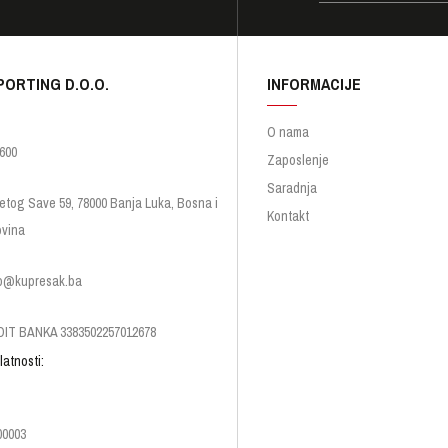
PORTING D.O.O.
INFORMACIJE
O nama
600
Zaposlenje
Saradnja
etog Save 59, 78000 Banja Luka, Bosna i
Kontakt
vina
p@kupresak.ba
IT BANKA 3383502257012678
latnosti:
00003