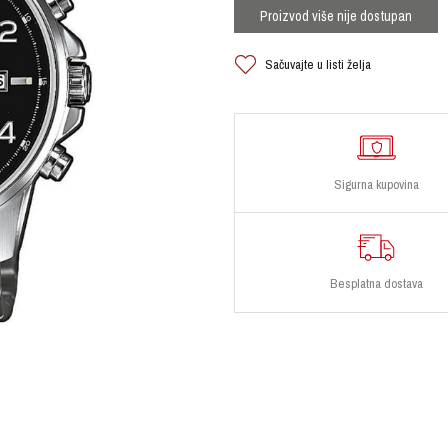
Proizvod više nije dostupan
Sačuvajte u listi želja
Sigurna kupovina
Besplatna dostava