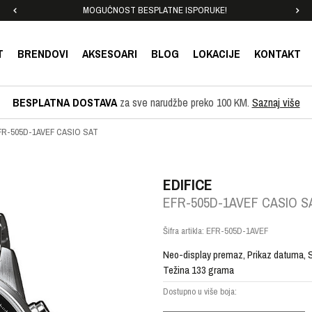
MOGUĆNOST BESPLATNE ISPORUKE!
T
BRENDOVI
AKSESOARI
BLOG
LOKACIJE
KONTAKT
BESPLATNA DOSTAVA
za sve narudžbe preko 100 KM.
Saznaj više
FR-505D-1AVEF CASIO SAT
EDIFICE
EFR-505D-1AVEF CASIO S
Šifra artikla:
EFR-505D-1AVEF
Neo-display premaz, Prikaz datuma, Si
Težina 133 grama
Dostupno u više boja: