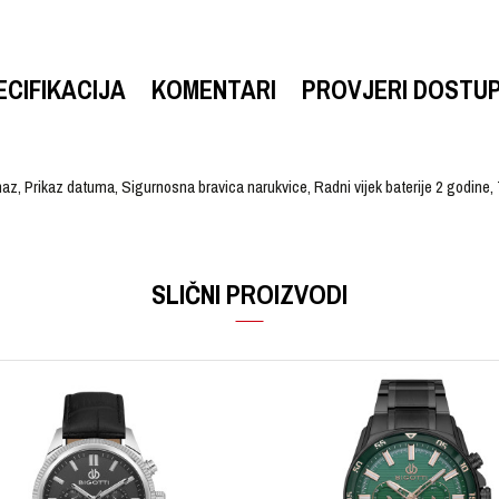
ECIFIKACIJA
KOMENTARI
PROVJERI DOSTU
z, Prikaz datuma, Sigurnosna bravica narukvice, Radni vijek baterije 2 godine
VRIJEDNOST
Email
Ručni sat
SLIČNI PROIZVODI
EDIFICE
Muški
Čelik