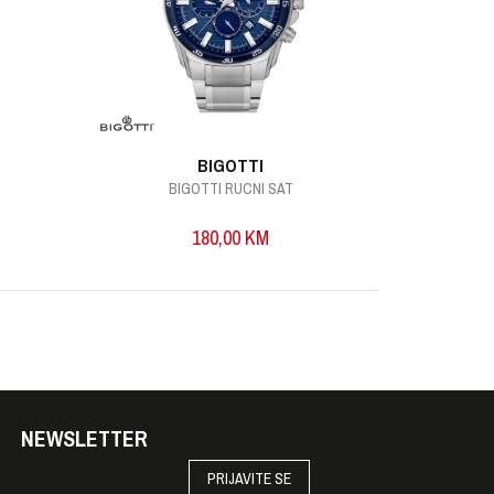
BIGOTTI
BIGOTTI RUCNI SAT
B
180,00
KM
NEWSLETTER
PRIJAVITE SE