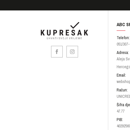
ABC S
Telefon:
051/307-
Adresa:
Aleja Sv
Hercego
Email:
websho
Račun:
UNICRED
Šifra dje
47.77
PIB:
4029256