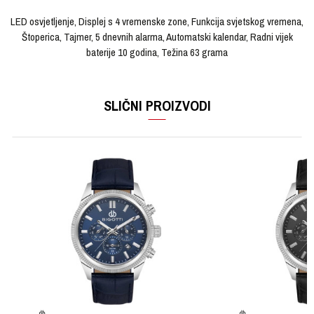
LED osvjetljenje, Displej s 4 vremenske zone, Funkcija svjetskog vremena,
Štoperica, Tajmer, 5 dnevnih alarma, Automatski kalendar, Radni vijek
baterije 10 godina, Težina 63 grama
OSTAVI KOMENTAR
KARAKTERISTIKA
VRIJEDNOST
Ime/Nadimak
SLIČNI PROIZVODI
Kategorija
Ručni sat
Brendovi
CASIO
Email
Pol
Muški
Materijal sata
Kaučuk
Poruka
Materijal narukvice
Kaučuk
Boja narukvice
Crna