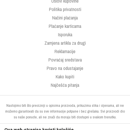
Uslovi kupovine
Politika privatnosti
Načini plaćanja
Plaćanje karticama
Isporuka
Zamjena artikla za drugi
Reklamacije
Povraćaj sredstava
Pravo na odustajanje
Kako kupiti
Najčešća pitanja
Nastojimo biti što precizniji u opisima proizvoda, prikazima slika i cijenama, ali ne
možemo garantovati da su sve informacije potpune i bez grešaka. Svi proizvodi dio
su naše ponude, ali ne znači da moraju biti dostupni u svakom trenutku.
Ova web-stranica koristi kolačiće