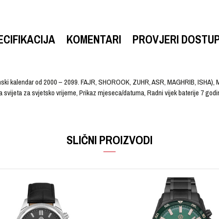
ECIFIKACIJA
KOMENTARI
PROVJERI DOSTU
janski kalendar od 2000 – 2099. FAJR, SHOROOK, ZUHR, ASR, MAGHRIB, ISHA), Mol
 svijeta za svjetsko vrijeme, Prikaz mjeseca/datuma, Radni vijek baterije 7 god
VRIJEDNOST
Email
Ručni sat
SLIČNI PROIZVODI
CASIO
Muški
Kaučuk