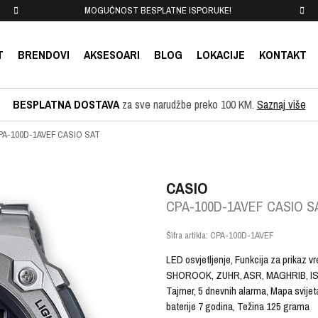
MOGUĆNOST BESPLATNE ISPORUKE!
T
BRENDOVI
AKSESOARI
BLOG
LOKACIJE
KONTAKT
BESPLATNA DOSTAVA
za sve narudžbe preko 100 KM.
Saznaj više
PA-100D-1AVEF CASIO SAT
CASIO
CPA-100D-1AVEF CASIO S
Šifra artikla:
CPA-100D-1AVEF
LED osvjetljenje, Funkcija za prikaz 
SHOROOK, ZUHR, ASR, MAGHRIB, ISHA),
Tajmer, 5 dnevnih alarma, Mapa svijet
baterije 7 godina, Težina 125 grama