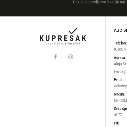
Pogledajte
ovdje sve lokacije naši
ABC S
Telefon:
051/307-
Adresa:
Aleja Sv
Hercego
Email:
websho
Račun:
UNICRED
Šifra dje
47.77
PIB: