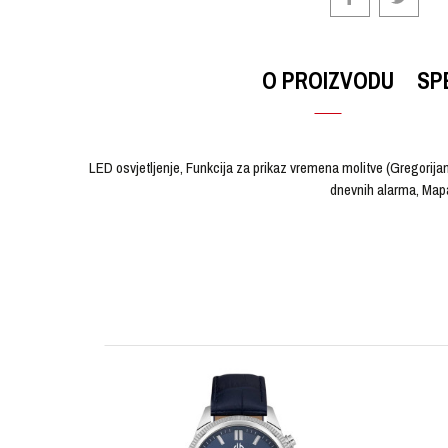
O PROIZVODU
SP
LED osvjetljenje, Funkcija za prikaz vremena molitve (Gregori
dnevnih alarma, Mapa
OSTAVI KOMENTAR
KARAKTERISTIKA
Ime/Nadimak
Kategorija
Brendovi
Pol
Poruka
Materijal sata