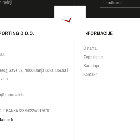
h radnji
PORTING D.O.O.
INFORMACIJE
O nama
600
Zaposlenje
Saradnja
etog Save 59, 78000 Banja Luka, Bosna i
Kontakt
vina
p@kupresak.ba
IT BANKA 3383502257012678
latnosti: