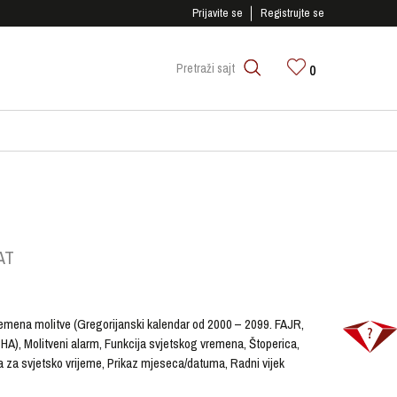
SIGURNO PLAĆANJE PLATNIM KARTICAMA!
Prijavite se
Registrujte se
0
Pretraži sajt
AT
vremena molitve (Gregorijanski kalendar od 2000 – 2099. FAJR,
 Molitveni alarm, Funkcija svjetskog vremena, Štoperica,
a za svjetsko vrijeme, Prikaz mjeseca/datuma, Radni vijek