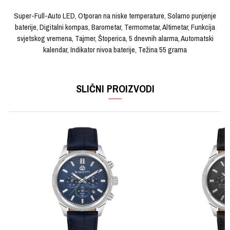
Super-Full-Auto LED, Otporan na niske temperature, Solarno punjenje
baterije, Digitalni kompas, Barometar, Termometar, Altimetar, Funkcija
svjetskog vremena, Tajmer, Štoperica, 5 dnevnih alarma, Automatski
kalendar, Indikator nivoa baterije, Težina 55 grama
OSTAVI KOMENTAR
KARAKTERISTIKA
VRIJEDNOST
Ime/Nadimak
SLIČNI PROIZVODI
Kategorija
Ručni sat
Brendovi
CASIO
Email
Pol
Muški
Materijal sata
Kaučuk
Poruka
Materijal narukvice
Kaučuk
Boja narukvice
Crna