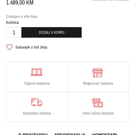
1.489,00
KM
Dostupno u više boja:
Količina:
DODAJ U KORPU
Sačuvajte u listi želja
Sigurna kupovina
Mogućnost zamjene
Besplatna dostava
Izbor načina plaćanja