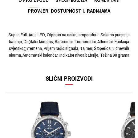
O PROIZVODU
SPECIFIKACIJA
KOMENTARI
PROVJERI DOSTUPNOST U RADNJAMA
Super-Full-Auto LED, Otporan na niske temperature, Solarno punjenje
baterije, Digitalni kompas, Barometar, Termometar, Altimetar, Funkcija
svjetskog vremena, Prijem radio signala, Tajmer, Štoperica, 5 dnevnih
alarma, Automatski kalendar, Indikator nivoa baterije, Težina 98 grama
OSTAVI KOMENTAR
KARAKTERISTIKA
VRIJEDNOST
Ime/Nadimak
SLIČNI PROIZVODI
Kategorija
Ručni sat
Brendovi
PRO TREK
Email
Pol
Muški
Materijal sata
Kaučuk
Poruka