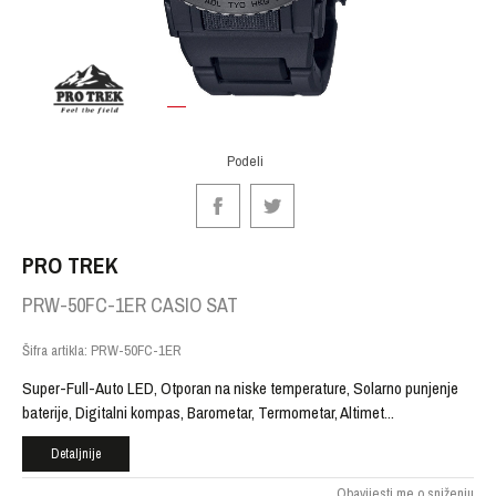
1
2
3
4
5
Podeli
PRO TREK
PRW-50FC-1ER CASIO SAT
Šifra artikla:
PRW-50FC-1ER
Super-Full-Auto LED, Otporan na niske temperature, Solarno punjenje
baterije, Digitalni kompas, Barometar, Termometar, Altimet
...
Detaljnije
Obavijesti me o sniženju