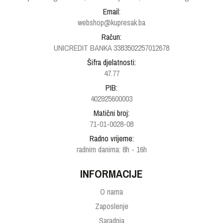
Email:
webshop@kupresak.ba
Račun:
UNICREDIT BANKA 3383502257012678
Šifra djelatnosti:
47.77
PIB:
402925600003
Matični broj:
71-01-0028-08
Radno vrijeme:
radnim danima: 8h - 16h
INFORMACIJE
O nama
Zaposlenje
Saradnja