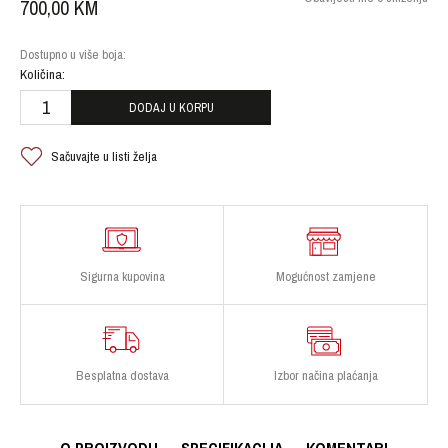
700,00
KM
Dostupno u više boja:
Količina:
DODAJ U KORPU
Sačuvajte u listi želja
Sigurna kupovina
Mogućnost zamjene
Besplatna dostava
Izbor načina plaćanja