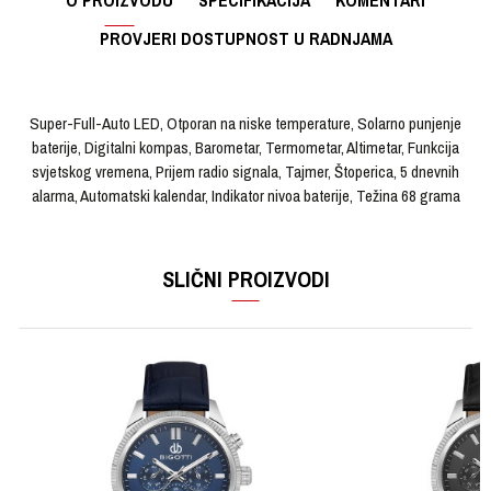
O PROIZVODU
SPECIFIKACIJA
KOMENTARI
PROVJERI DOSTUPNOST U RADNJAMA
Super-Full-Auto LED, Otporan na niske temperature, Solarno punjenje
baterije, Digitalni kompas, Barometar, Termometar, Altimetar, Funkcija
svjetskog vremena, Prijem radio signala, Tajmer, Štoperica, 5 dnevnih
alarma, Automatski kalendar, Indikator nivoa baterije, Težina 68 grama
OSTAVI KOMENTAR
KARAKTERISTIKA
VRIJEDNOST
Ime/Nadimak
SLIČNI PROIZVODI
Kategorija
Ručni sat
Brendovi
PRO TREK
Email
Pol
Muški
Materijal sata
Kaučuk
Poruka