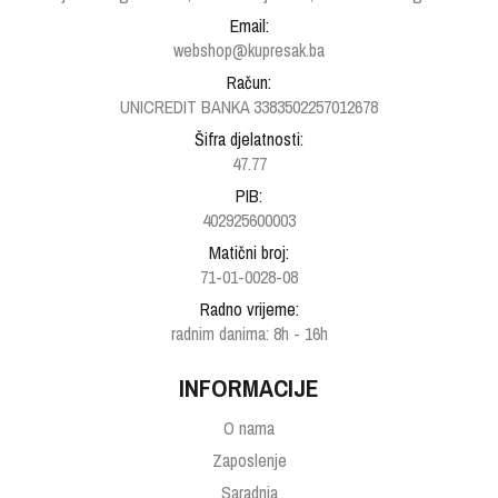
Email:
webshop@kupresak.ba
Račun:
UNICREDIT BANKA 3383502257012678
Šifra djelatnosti:
47.77
PIB:
402925600003
Matični broj:
71-01-0028-08
Radno vrijeme:
radnim danima: 8h - 16h
INFORMACIJE
O nama
Zaposlenje
Saradnja