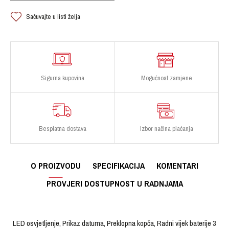
Sačuvajte u listi želja
Sigurna kupovina
Mogućnost zamjene
Besplatna dostava
Izbor načina plaćanja
O PROIZVODU
SPECIFIKACIJA
KOMENTARI
PROVJERI DOSTUPNOST U RADNJAMA
LED osvjetljenje, Prikaz datuma, Preklopna kopča, Radni vijek baterije 3