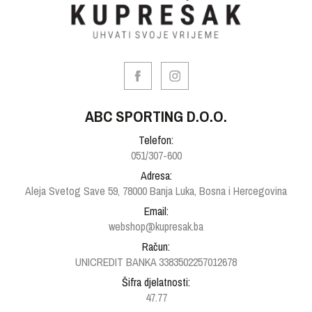
ABC SPORTING D.O.O.
Telefon:
051/307-600
Adresa:
Aleja Svetog Save 59, 78000 Banja Luka, Bosna i Hercegovina
Email:
webshop@kupresak.ba
Račun:
UNICREDIT BANKA 3383502257012678
Šifra djelatnosti:
47.77