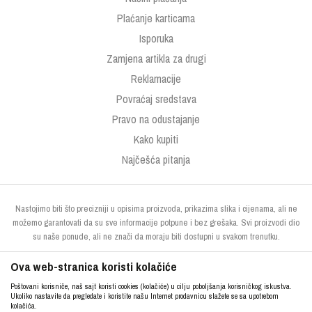
Plaćanje karticama
Isporuka
Zamjena artikla za drugi
Reklamacije
Povraćaj sredstava
Pravo na odustajanje
Kako kupiti
Najčešća pitanja
Nastojimo biti što precizniji u opisima proizvoda, prikazima slika i cijenama, ali ne
možemo garantovati da su sve informacije potpune i bez grešaka. Svi proizvodi dio
su naše ponude, ali ne znači da moraju biti dostupni u svakom trenutku.
Ova web-stranica koristi kolačiće
Poštovani korisniče, naš sajt koristi cookies (kolačiće) u cilju poboljšanja korisničkog iskustva.
Ukoliko nastavite da pregledate i koristite našu Internet prodavnicu slažete se sa upotrebom
kolačića.