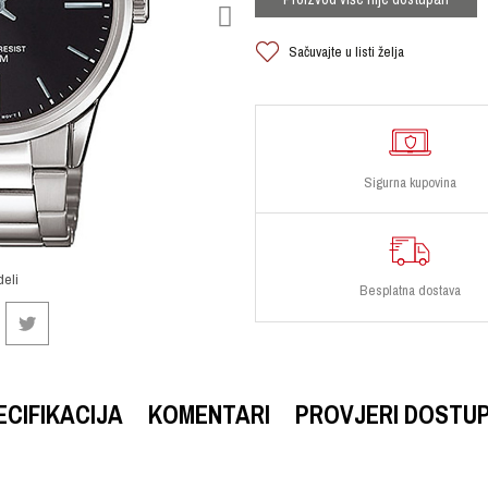
Sačuvajte u listi želja
Sigurna kupovina
deli
Besplatna dostava
ECIFIKACIJA
KOMENTARI
PROVJERI DOSTU