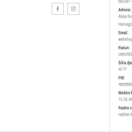
051/307-
Adresa:
Aleja Sv
Hercego
Email:
websho
Račun:
UNICRED
Šifra dje
47.77
PIB:
4029256
Matični 
71-01-0
Radno v
radnim d