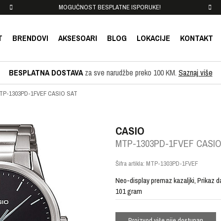
MOGUĆNOST BESPLATNE ISPORUKE!
T
BRENDOVI
AKSESOARI
BLOG
LOKACIJE
KONTAKT
BESPLATNA DOSTAVA
za sve narudžbe preko 100 KM.
Saznaj više
TP-1303PD-1FVEF CASIO SAT
CASIO
MTP-1303PD-1FVEF CASIO
Šifra artikla:
MTP-1303PD-1FVEF
Neo-display premaz kazaljki, Prikaz d
101 gram
Proizvod više nije dostupan