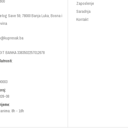
600
Zaposlenje
Saradnja
etog Save 59, 78000 Banja Luka, Bosna i
Kontakt
vina
p@kupresak.ba
IT BANKA 3383502257012678
latnosti:
00003
broj:
028-08
rijeme:
anima: 8h - 16h