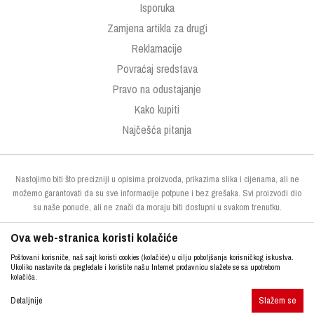
Isporuka
Zamjena artikla za drugi
Reklamacije
Povraćaj sredstava
Pravo na odustajanje
Kako kupiti
Najčešća pitanja
Nastojimo biti što precizniji u opisima proizvoda, prikazima slika i cijenama, ali ne
možemo garantovati da su sve informacije potpune i bez grešaka. Svi proizvodi dio
su naše ponude, ali ne znači da moraju biti dostupni u svakom trenutku.
Ova web-stranica koristi kolačiće
Poštovani korisniče, naš sajt koristi cookies (kolačiće) u cilju poboljšanja korisničkog iskustva.
Ukoliko nastavite da pregledate i koristite našu Internet prodavnicu slažete se sa upotrebom
kolačića.
Slažem se
http://www.kupresak.ba
NB SOFT
Detaljnije
©2026
, Izrada
. Sva prava zadržana.