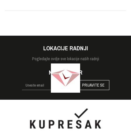
Veličina
29mm
Vodootpornost
1 bar
LOKACIJE RADNJI
Pogledajte
ovdje sve lokacije naših radnji
NEWSLETTER
PRIJAVITE SE