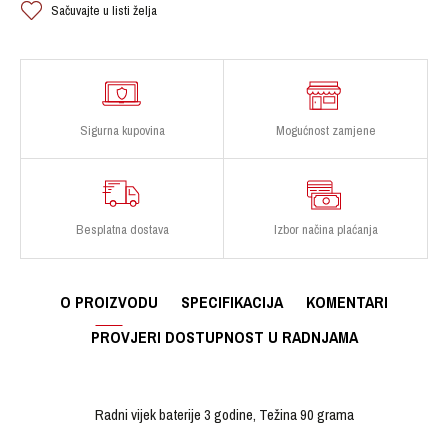
Sačuvajte u listi želja
Sigurna kupovina
Mogućnost zamjene
Besplatna dostava
Izbor načina plaćanja
O PROIZVODU
SPECIFIKACIJA
KOMENTARI
PROVJERI DOSTUPNOST U RADNJAMA
Radni vijek baterije 3 godine, Težina 90 grama