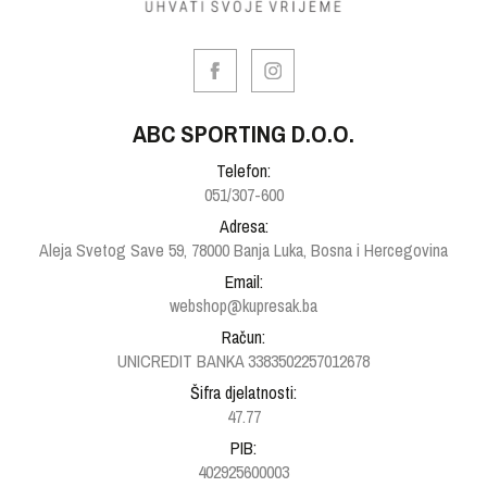
ABC SPORTING D.O.O.
Telefon:
051/307-600
Adresa:
Aleja Svetog Save 59, 78000 Banja Luka, Bosna i Hercegovina
Email:
webshop@kupresak.ba
Račun:
UNICREDIT BANKA 3383502257012678
Šifra djelatnosti:
47.77
PIB:
402925600003