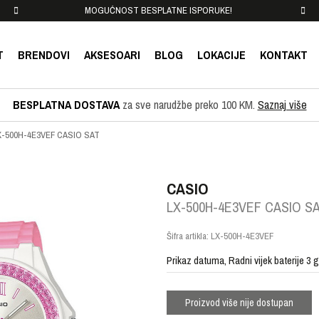
MOGUĆNOST BESPLATNE ISPORUKE!
T
BRENDOVI
AKSESOARI
BLOG
LOKACIJE
KONTAKT
BESPLATNA DOSTAVA
za sve narudžbe preko 100 KM.
Saznaj više
X-500H-4E3VEF CASIO SAT
CASIO
LX-500H-4E3VEF CASIO S
Šifra artikla:
LX-500H-4E3VEF
Prikaz datuma, Radni vijek baterije 3
Proizvod više nije dostupan