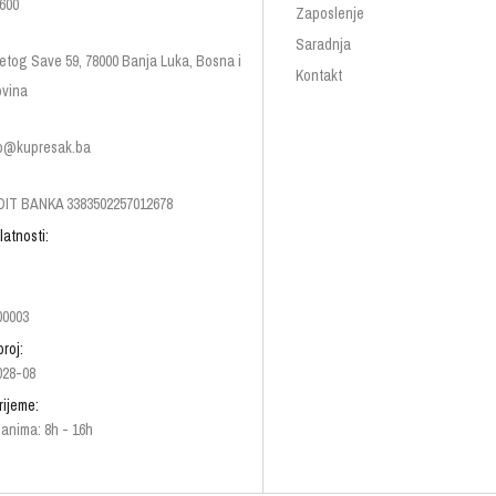
600
Zaposlenje
Saradnja
etog Save 59, 78000 Banja Luka, Bosna i
Kontakt
vina
p@kupresak.ba
IT BANKA 3383502257012678
latnosti:
00003
broj:
028-08
rijeme:
anima: 8h - 16h