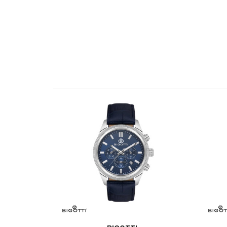
OSTAVI KOMENTAR
KARAKTERISTIKA
Ime/Nadimak
Kategorija
Brendovi
Pol
Poruka
Materijal sata
Materijal narukvice
Boja narukvice
POŠALJI
Boja kućišta