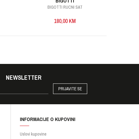
BIGOTTI
BIGOTTI RUCNI SAT
B
180,00
KM
NEWSLETTER
PRIJAVITE SE
INFORMACIJE O KUPOVINI
Uslovi kupovine