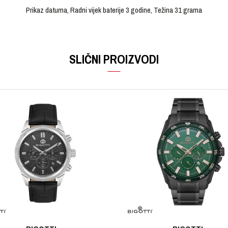
Prikaz datuma, Radni vijek baterije 3 godine, Težina 31 grama
VRIJEDNOST
Email
Ručni sat
SLIČNI PROIZVODI
CASIO
Muški
Kaučuk
Kaučuk
Bijela
Bijela