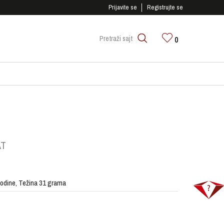
SIGURNO PLAĆANJE PLATNIM KARTICAMA!
Prijavite se
Registrujte se
0
Pretraži sajt
AT
 godine, Težina 31 grama