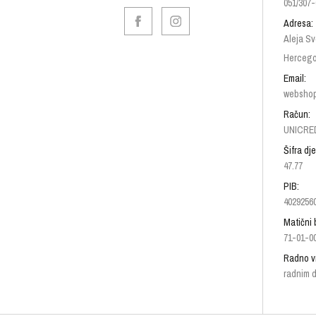
051/307-
Adresa:
Aleja Sv
Hercego
Email:
websho
Račun:
UNICRED
Šifra dje
47.77
PIB:
4029256
Matični 
71-01-0
Radno v
radnim d