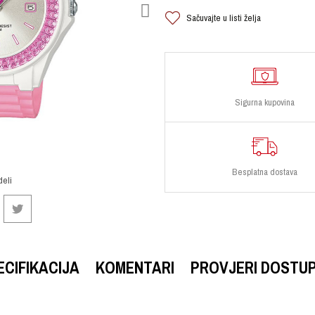
Sačuvajte u listi želja
Sigurna kupovina
Besplatna dostava
deli
ECIFIKACIJA
KOMENTARI
PROVJERI DOSTU