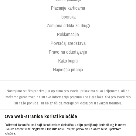
Plaćanje karticama
Isporuka
Zamjena artikla za drugi
Reklamacije
Povraćaj sredstava
Pravo na odustajanje
Kako kupiti
Najčešća pitanja
Nastojimo biti što precizniji u opisima proizvoda, prikazima slika i cijenama, ali ne
možemo garantovati da su sve informacije potpune i bez grešaka. Svi proizvodi dio
su naše ponude, ali ne znači da moraju biti dostupni u svakom trenutku.
Ova web-stranica koristi kolačiće
Poštovani korisniče, naš sajt koristi cookies (kolačiće) u cilju poboljšanja korisničkog iskustva.
Ukoliko nastavite da pregledate i koristite našu Internet prodavnicu slažete se sa upotrebom
kolačića.