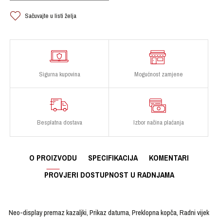
Sačuvajte u listi želja
Sigurna kupovina
Mogućnost zamjene
Besplatna dostava
Izbor načina plaćanja
O PROIZVODU
SPECIFIKACIJA
KOMENTARI
PROVJERI DOSTUPNOST U RADNJAMA
Neo-display premaz kazaljki, Prikaz datuma, Preklopna kopča, Radni vijek