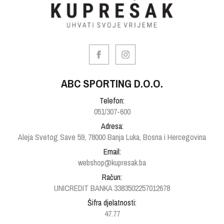
ABC SPORTING D.O.O.
Telefon:
051/307-600
Adresa:
Aleja Svetog Save 59, 78000 Banja Luka, Bosna i Hercegovina
Email:
webshop@kupresak.ba
Račun:
UNICREDIT BANKA 3383502257012678
Šifra djelatnosti:
47.77