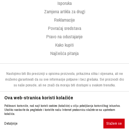
Isporuka
Zamjena artikla za drugi
Reklamacije
Povraćaj sredstava
Pravo na odustajanje
Kako kupiti
Najčešća pitanja
Nastojimo biti što precizniji u opisima proizvoda, prikazima slika i cijenama, ali ne
možemo garantovati da su sve informacije potpune i bez grešaka. Svi proizvodi dio
su naše ponude, ali ne znači da moraju biti dostupni u svakom trenutku.
Ova web-stranica koristi kolačiće
Poštovani korisniče, naš sajt koristi cookies (kolačiće) u cilju poboljšanja korisničkog iskustva.
Ukoliko nastavite da pregledate i koristite našu Internet prodavnicu slažete se sa upotrebom
kolačića.
Slažem se
http://www.kupresak.ba
NB SOFT
Detaljnije
©2026
, Izrada
. Sva prava zadržana.