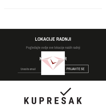
Veličina
32mm
Vodootpornost
1 bar
LOKACIJE RADNJI
Pogledajte
ovdje sve lokacije naših radnji
NEWSLETTER
PRIJAVITE SE