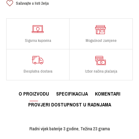
Sačuvajte u listi želja
Sigurna kupovina
Mogućnost zamjene
Besplatna dostava
Izbor načina plaćanja
O PROIZVODU
SPECIFIKACIJA
KOMENTARI
PROVJERI DOSTUPNOST U RADNJAMA
Radni vijek baterije 3 godine, Težina 23 grama