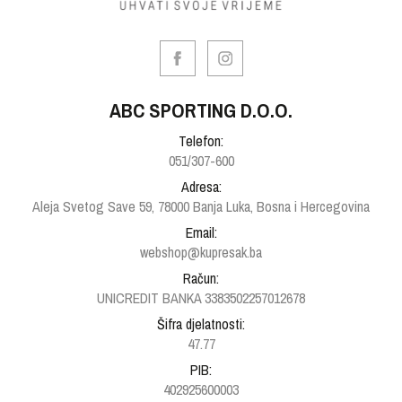
ABC SPORTING D.O.O.
Telefon:
051/307-600
Adresa:
Aleja Svetog Save 59, 78000 Banja Luka, Bosna i Hercegovina
Email:
webshop@kupresak.ba
Račun:
UNICREDIT BANKA 3383502257012678
Šifra djelatnosti:
47.77
PIB:
402925600003