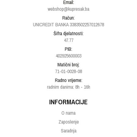
Email:
webshop@kupresak.ba
Račun:
UNICREDIT BANKA 3383502257012678
Šifra djelatnosti:
47.77
PIB:
402925600003
Matični broj:
71-01-0028-08
Radno vrijeme:
radnim danima: 8h - 16h
INFORMACIJE
O nama
Zaposlenje
Saradnja