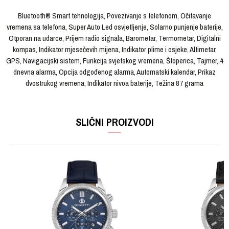
Bluetooth® Smart tehnologija, Povezivanje s telefonom, Očitavanje
vremena sa telefona, Super Auto Led osvjetljenje, Solarno punjenje baterije,
Otporan na udarce, Prijem radio signala, Barometar, Termometar, Digitalni
kompas, Indikator mjesečevih mijena, Indikator plime i osjeke, Altimetar,
GPS, Navigacijski sistem, Funkcija svjetskog vremena, Štoperica, Tajmer, 4
dnevna alarma, Opcija odgođenog alarma, Automatski kalendar, Prikaz
dvostrukog vremena, Indikator nivoa baterije, Težina 87 grama
OSTAVI KOMENTAR
KARAKTERISTIKA
VRIJEDNOST
Ime/Nadimak
SLIČNI PROIZVODI
Kategorija
Ručni sat
Brendovi
G-SHOCK
Email
Pol
Muški
Materijal sata
Kaučuk
Poruka