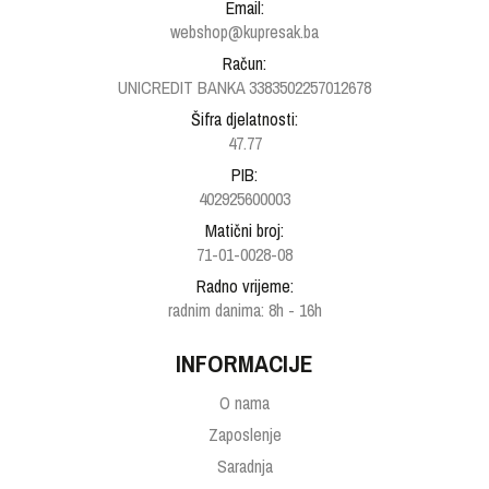
Email:
webshop@kupresak.ba
Račun:
UNICREDIT BANKA 3383502257012678
Šifra djelatnosti:
47.77
PIB:
402925600003
Matični broj:
71-01-0028-08
Radno vrijeme:
radnim danima: 8h - 16h
INFORMACIJE
O nama
Zaposlenje
Saradnja