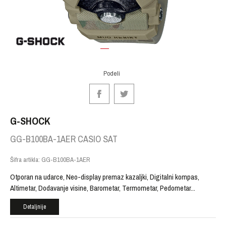
1
2
Podeli
G-SHOCK
GG-B100BA-1AER CASIO SAT
Šifra artikla:
GG-B100BA-1AER
Otporan na udarce, Neo-display premaz kazaljki, Digitalni kompas,
Altimetar, Dodavanje visine, Barometar, Termometar, Pedometar
...
Detaljnije