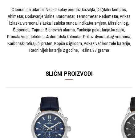
Otporan na udarce, Neo-display premaz kazaljki, Digitalni kompas,
Altimetar, Dodavanje visine, Barometar, Termometar, Pedometar, Prikaz
izlaska vremena izlaska i zalska sunca, Indikator smjera, Mission log,
Štoperica, Tajmer, 5 dnevnih alarma, Funkcija pokretanja kazaljki,
Pronalaženje telefona, Automatski kalendar, Prikaz dvostrukog vremena,
Karbonski rotirajući prsten, Kopča s iglicom, Pokazivač kontrole baterije,
Radni vijek baterije 2 godine, Težina 97 grama
OSTAVI KOMENTAR
KARAKTERISTIKA
VRIJEDNOST
Ime/Nadimak
SLIČNI PROIZVODI
Kategorija
Ručni sat
Brendovi
G-SHOCK
Email
Pol
Muški
Materijal sata
Karbon-kaučuk
Poruka