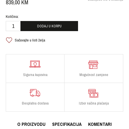
839,00
KM
Količina:
DODAJ U KORPU
Sačuvajte u listi želja
Sigurna kupovina
Mogućnost zamjene
Besplatna dostava
Izbor načina plaćanja
O PROIZVODU
SPECIFIKACIJA
KOMENTARI