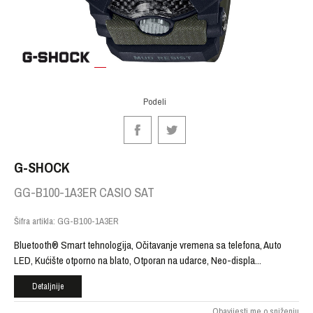
1
2
3
4
5
6
Podeli
G-SHOCK
GG-B100-1A3ER CASIO SAT
Šifra artikla:
GG-B100-1A3ER
Bluetooth® Smart tehnologija, Očitavanje vremena sa telefona, Auto
LED, Kućište otporno na blato, Otporan na udarce, Neo-displa
...
Detaljnije
Obavijesti me o sniženju