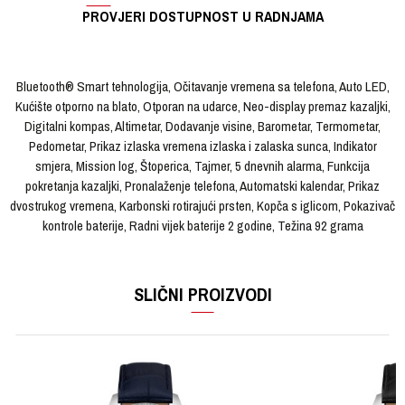
PROVJERI DOSTUPNOST U RADNJAMA
Bluetooth® Smart tehnologija, Očitavanje vremena sa telefona, Auto LED,
Kućište otporno na blato, Otporan na udarce, Neo-display premaz kazaljki,
Digitalni kompas, Altimetar, Dodavanje visine, Barometar, Termometar,
Pedometar, Prikaz izlaska vremena izlaska i zalaska sunca, Indikator
smjera, Mission log, Štoperica, Tajmer, 5 dnevnih alarma, Funkcija
pokretanja kazaljki, Pronalaženje telefona, Automatski kalendar, Prikaz
dvostrukog vremena, Karbonski rotirajući prsten, Kopča s iglicom, Pokazivač
kontrole baterije, Radni vijek baterije 2 godine, Težina 92 grama
OSTAVI KOMENTAR
KARAKTERISTIKA
VRIJEDNOST
Ime/Nadimak
SLIČNI PROIZVODI
Kategorija
Ručni sat
Brendovi
G-SHOCK
Email
Pol
Muški