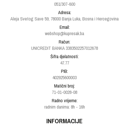
051/307-600
Adresa:
Aleja Svetog Save 59, 78000 Banja Luka, Bosna i Hercegovina
Email:
webshop@kupresak.ba
Račun:
UNICREDIT BANKA 3383502257012678
Šifra djelatnosti:
47.77
PIB:
402925600003
Matični broj:
71-01-0028-08
Radno vrijeme:
radnim danima: 8h - 16h
INFORMACIJE