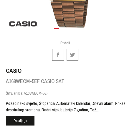
1
2
3
Podeli
CASIO
A168WECM-5EF CASIO SAT
Šifra artikla:
A168WECM-5EF
Pozadinsko svjetlo, Štoperica, Automatski kalendar, Dnevni alarm, Prikaz
dvostrukog vremena, Radni vijek baterije 7 godina, Tež
...
Detaljnije