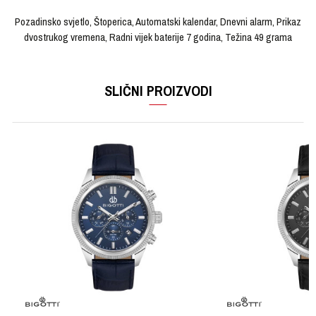
Pozadinsko svjetlo, Štoperica, Automatski kalendar, Dnevni alarm, Prikaz
dvostrukog vremena, Radni vijek baterije 7 godina, Težina 49 grama
OSTAVI KOMENTAR
KARAKTERISTIKA
VRIJEDNOST
Ime/Nadimak
SLIČNI PROIZVODI
Kategorija
Ručni sat
Brendovi
CASIO
Email
Pol
Unisex
Materijal sata
Kaučuk
Poruka
Materijal narukvice
Čelik
Boja narukvice
Rose Gold
Boja kućišta
Zlatna