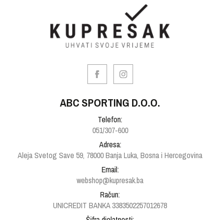
ABC SPORTING D.O.O.
Telefon:
051/307-600
Adresa:
Aleja Svetog Save 59, 78000 Banja Luka, Bosna i Hercegovina
Email:
webshop@kupresak.ba
Račun:
UNICREDIT BANKA 3383502257012678
Šifra djelatnosti: