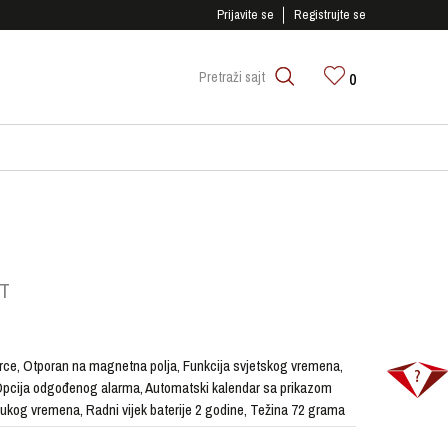
SIGURNO PLAĆANJE PLATNIM KARTICAMA!
Prijavite se
Registrujte se
0
Pretraži sajt
AT
arce, Otporan na magnetna polja, Funkcija svjetskog vremena,
 Opcija odgođenog alarma, Automatski kalendar sa prikazom
ukog vremena, Radni vijek baterije 2 godine, Težina 72 grama