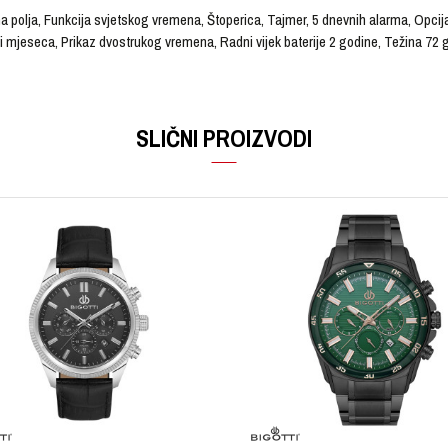
a polja, Funkcija svjetskog vremena, Štoperica, Tajmer, 5 dnevnih alarma, Opc
i mjeseca, Prikaz dvostrukog vremena, Radni vijek baterije 2 godine, Težina 72
VRIJEDNOST
Email
Ručni sat
SLIČNI PROIZVODI
G-SHOCK
Muški
Kaučuk
Kaučuk
Narandžasta
Narandžasta