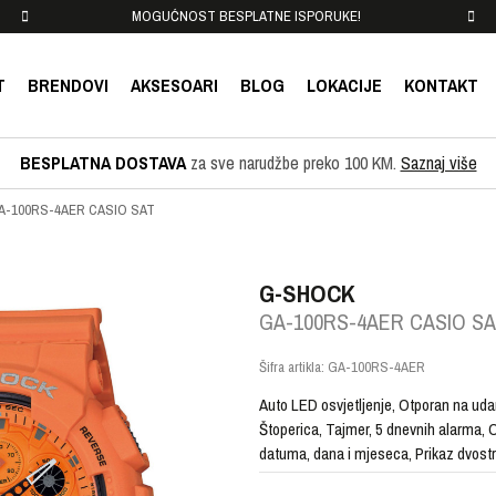
MOGUĆNOST BESPLATNE ISPORUKE!
T
BRENDOVI
AKSESOARI
BLOG
LOKACIJE
KONTAKT
BESPLATNA DOSTAVA
za sve narudžbe preko 100 KM.
Saznaj više
A-100RS-4AER CASIO SAT
G-SHOCK
GA-100RS-4AER CASIO S
Šifra artikla:
GA-100RS-4AER
Auto LED osvjetljenje, Otporan na ud
Štoperica, Tajmer, 5 dnevnih alarma,
datuma, dana i mjeseca, Prikaz dvostr