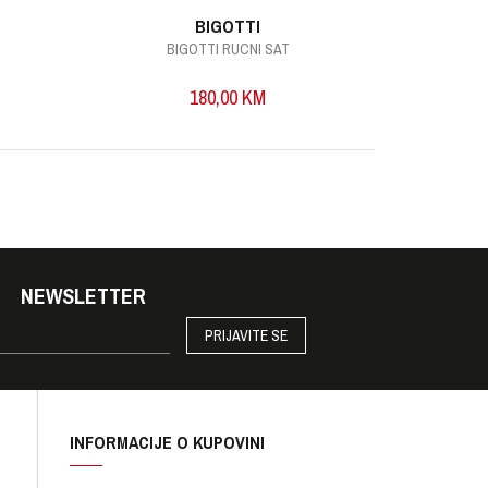
BIGOTTI
BIGOTTI RUCNI SAT
B
180,00
KM
NEWSLETTER
PRIJAVITE SE
INFORMACIJE O KUPOVINI