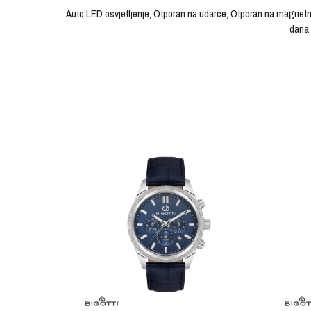
Auto LED osvjetljenje, Otporan na udarce, Otporan na magnetn
dana 
OSTAVI KOMENTAR
KARAKTERISTIKA
Ime/Nadimak
Kategorija
Brendovi
Pol
Poruka
Materijal sata
Materijal narukvice
Boja narukvice
POŠALJI
Boja kućišta