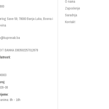
O nama
600
Zaposlenje
Saradnja
etog Save 59, 78000 Banja Luka, Bosna i
Kontakt
vina
p@kupresak.ba
IT BANKA 3383502257012678
latnosti:
00003
broj:
028-08
rijeme:
anima: 8h - 16h