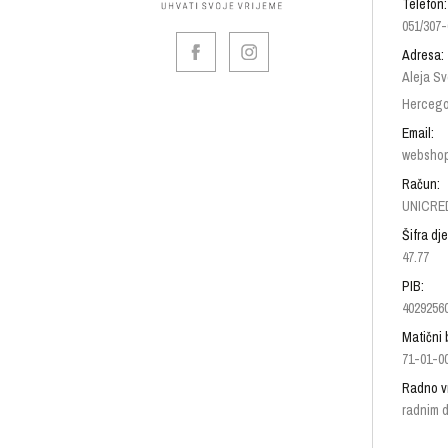
Telefon:
051/307-
Adresa:
Aleja Sv
Hercego
Email:
websho
Račun:
UNICRED
Šifra dje
47.77
PIB:
4029256
Matični 
71-01-0
Radno v
radnim d