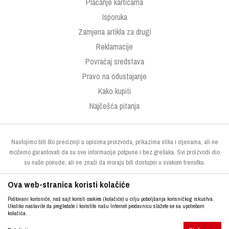
Plaćanje karticama
Isporuka
Zamjena artikla za drugi
Reklamacije
Povraćaj sredstava
Pravo na odustajanje
Kako kupiti
Najčešća pitanja
Nastojimo biti što precizniji u opisima proizvoda, prikazima slika i cijenama, ali ne
možemo garantovati da su sve informacije potpune i bez grešaka. Svi proizvodi dio
su naše ponude, ali ne znači da moraju biti dostupni u svakom trenutku.
Ova web-stranica koristi kolačiće
Poštovani korisniče, naš sajt koristi cookies (kolačiće) u cilju poboljšanja korisničkog iskustva.
Ukoliko nastavite da pregledate i koristite našu Internet prodavnicu slažete se sa upotrebom
kolačića.