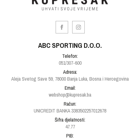
ABC SPORTING D.O.O.
Telefon:
051/307-600
Adresa:
Aleja Svetog Save 59, 78000 Banja Luka, Bosna i Hercegovina
Email:
webshop@kupresak.ba
Račun:
UNICREDIT BANKA 3383502257012678
Šifra djelatnosti:
47.77
PIB: