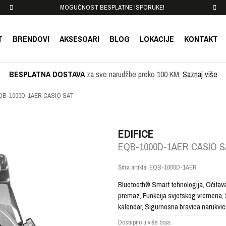
MOGUĆNOST BESPLATNE ISPORUKE!
T
BRENDOVI
AKSESOARI
BLOG
LOKACIJE
KONTAKT
BESPLATNA DOSTAVA
za sve narudžbe preko 100 KM.
Saznaj više
QB-1000D-1AER CASIO SAT
EDIFICE
EQB-1000D-1AER CASIO S
Šifra artikla:
EQB-1000D-1AER
Bluetooth® Smart tehnologija, Očitav
premaz, Funkcija svjetskog vremena, Š
kalendar, Sigurnosna bravica narukvi
Dostupno u više boja: