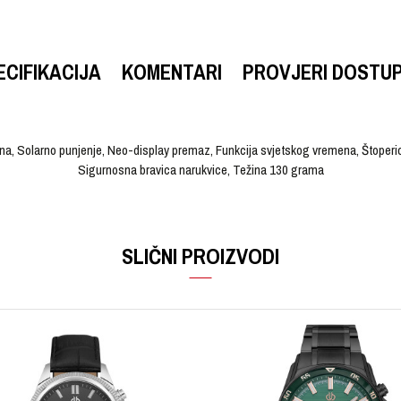
ECIFIKACIJA
KOMENTARI
PROVJERI DOSTU
a, Solarno punjenje, Neo-display premaz, Funkcija svjetskog vremena, Štoperic
Sigurnosna bravica narukvice, Težina 130 grama
VRIJEDNOST
Email
Ručni sat
SLIČNI PROIZVODI
EDIFICE
Muški
Čelik