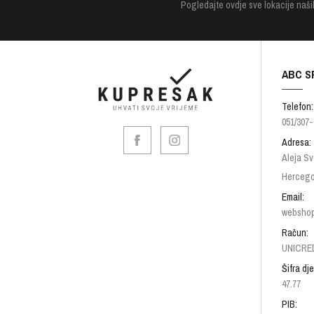
Pogledajte
ovdje sve lokacije naši
ABC S
Telefon:
051/307-
Adresa:
Aleja Sv
Hercego
Email:
websho
Račun:
UNICRED
Šifra dje
47.77
PIB: