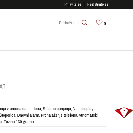
SIGURNO PLAĆANJE PLATNIM KARTICAMA!
Prijavite se
Registrujte se
0
Pretraži sajt
AT
anje vremena sa telefona, Solarno punjenje, Neo-display
toperica, Dnevni alarm, Pronalaženje telefona, Automatski
ce, Težina 130 grama