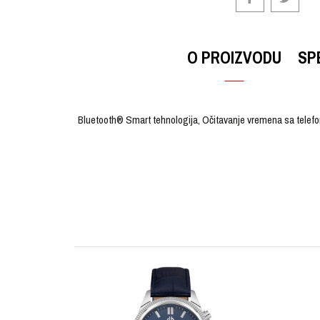
O PROIZVODU
SP
Bluetooth® Smart tehnologija, Očitavanje vremena sa telefon
OSTAVI KOMENTAR
KARAKTERISTIKA
Ime/Nadimak
Kategorija
Brendovi
Pol
Poruka
Materijal sata