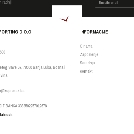
h radnji
PORTING D.O.O.
INFORMACIJE
O nama
600
Zaposlenje
Saradnja
etog Save 59, 78000 Banja Luka, Bosna i
Kontakt
vina
p@kupresak.ba
IT BANKA 3383502257012678
latnosti: