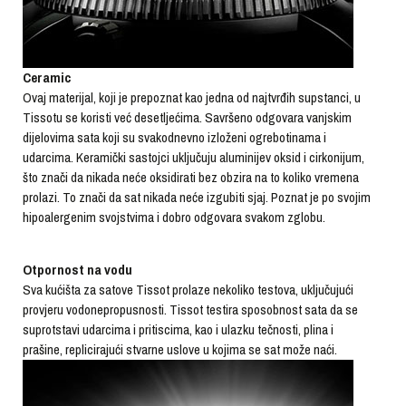
Ceramic
Ovaj materijal, koji je prepoznat kao jedna od najtvrđih supstanci, u
Tissotu se koristi već desetljećima. Savršeno odgovara vanjskim
dijelovima sata koji su svakodnevno izloženi ogrebotinama i
udarcima. Keramički sastojci uključuju aluminijev oksid i cirkonijum,
što znači da nikada neće oksidirati bez obzira na to koliko vremena
prolazi. To znači da sat nikada neće izgubiti sjaj. Poznat je po svojim
hipoalergenim svojstvima i dobro odgovara svakom zglobu.
Otpornost na vodu
Sva kućišta za satove Tissot prolaze nekoliko testova, uključujući
provjeru vodonepropusnosti. Tissot testira sposobnost sata da se
suprotstavi udarcima i pritiscima, kao i ulazku tečnosti, plina i
prašine, replicirajući stvarne uslove u kojima se sat može naći.