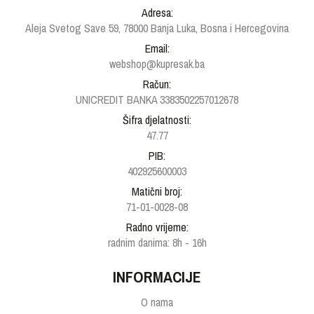
Adresa:
Aleja Svetog Save 59, 78000 Banja Luka, Bosna i Hercegovina
Email:
webshop@kupresak.ba
Račun:
UNICREDIT BANKA 3383502257012678
Šifra djelatnosti:
47.77
PIB:
402925600003
Matični broj:
71-01-0028-08
Radno vrijeme:
radnim danima: 8h - 16h
INFORMACIJE
O nama