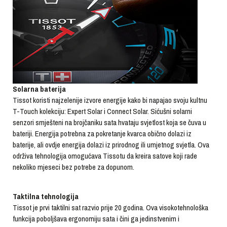
Solarna baterija
Tissot koristi najzelenije izvore energije kako bi napajao svoju kultnu
T-Touch kolekciju: Expert Solar i Connect Solar. Sićušni solarni
senzori smješteni na brojčaniku sata hvataju svjetlost koja se čuva u
bateriji. Energija potrebna za pokretanje kvarca obično dolazi iz
baterije, ali ovdje energija dolazi iz prirodnog ili umjetnog svjetla. Ova
održiva tehnologija omogućava Tissotu da kreira satove koji rade
nekoliko mjeseci bez potrebe za dopunom.
Taktilna tehnologija
Tissot je prvi taktilni sat razvio prije 20 godina. Ova visokotehnološka
funkcija poboljšava ergonomiju sata i čini ga jedinstvenim i