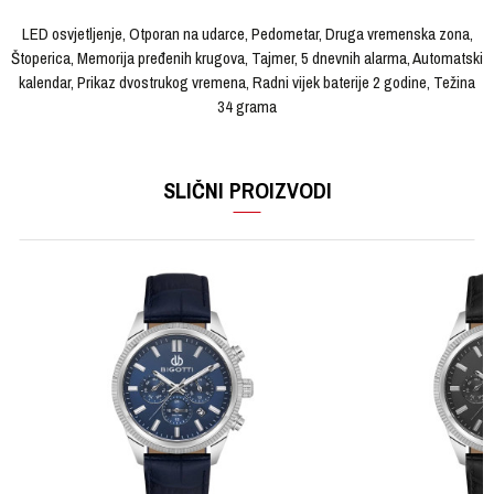
LED osvjetljenje, Otporan na udarce, Pedometar, Druga vremenska zona,
Štoperica, Memorija pređenih krugova, Tajmer, 5 dnevnih alarma, Automatski
kalendar, Prikaz dvostrukog vremena, Radni vijek baterije 2 godine, Težina
34 grama
OSTAVI KOMENTAR
KARAKTERISTIKA
VRIJEDNOST
Ime/Nadimak
SLIČNI PROIZVODI
Kategorija
Ručni sat
Brendovi
G-SHOCK
Email
Pol
Ženski
Materijal sata
Kaučuk
Poruka
Materijal narukvice
Kaučuk
Boja narukvice
Zelena