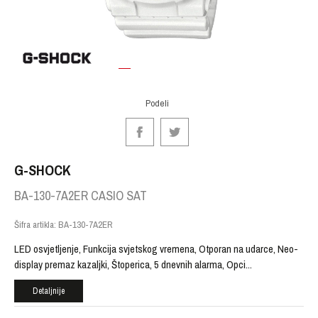
1
2
3
4
Podeli
G-SHOCK
BA-130-7A2ER CASIO SAT
Šifra artikla:
BA-130-7A2ER
LED osvjetljenje, Funkcija svjetskog vremena, Otporan na udarce, Neo-
display premaz kazaljki, Štoperica, 5 dnevnih alarma, Opci
...
Detaljnije