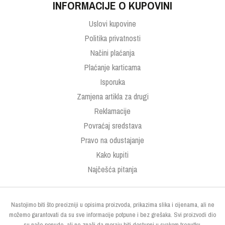
INFORMACIJE O KUPOVINI
Uslovi kupovine
Politika privatnosti
Načini plaćanja
Plaćanje karticama
Isporuka
Zamjena artikla za drugi
Reklamacije
Povraćaj sredstava
Pravo na odustajanje
Kako kupiti
Najčešća pitanja
Nastojimo biti što precizniji u opisima proizvoda, prikazima slika i cijenama, ali ne
možemo garantovati da su sve informacije potpune i bez grešaka. Svi proizvodi dio
su naše ponude, ali ne znači da moraju biti dostupni u svakom trenutku.