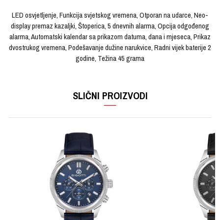
LED osvjetljenje, Funkcija svjetskog vremena, Otporan na udarce, Neo-
display premaz kazaljki, Štoperica, 5 dnevnih alarma, Opcija odgođenog
alarma, Automatski kalendar sa prikazom datuma, dana i mjeseca, Prikaz
dvostrukog vremena, Podešavanje dužine narukvice, Radni vijek baterije 2
godine, Težina 45 grama
OSTAVI KOMENTAR
KARAKTERISTIKA
VRIJEDNOST
Ime/Nadimak
SLIČNI PROIZVODI
Kategorija
Ručni sat
Brendovi
G-SHOCK
Email
Pol
Ženski
Materijal sata
Kaučuk
Poruka
Materijal narukvice
Kaučuk