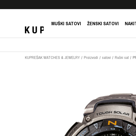
E!
SIGURNO PLAĆANJE PLATNIM KARTICAMA!
MUŠKI SATOVI
ŽENSKI SATOVI
NAKI
KUPREŠAK WATCHES & JEWELRY
Proizvodi
satovi
Ručni sat
P