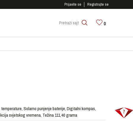
SIGURNO PLAĆANJE PLATNIM KARTICAMA!
Prijavite se
Registrujte se
0
Pretraži sajt
e temperature, Solarno punjenje baterije, Digitalni kompas,
nkcija svjetskog vremena, Težina 111,40 grama