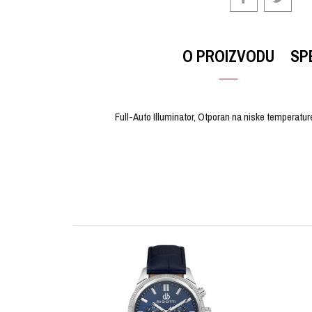
O PROIZVODU
SP
Full-Auto Illuminator, Otporan na niske temperatu
OSTAVI KOMENTAR
KARAKTERISTIKA
Ime/Nadimak
Kategorija
Brendovi
Pol
Poruka
Materijal sata