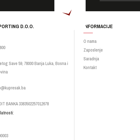
PORTING D.O.O.
INFORMACIJE
O nama
600
Zaposlenje
Saradnja
etog Save 59, 78000 Banja Luka, Bosna i
Kontakt
vina
p@kupresak.ba
IT BANKA 3383502257012678
latnosti:
00003