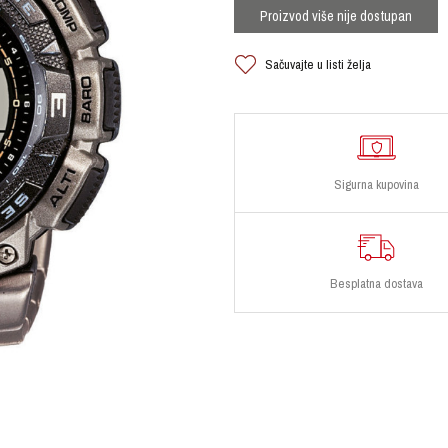
Proizvod više nije dostupan
Sačuvajte u listi želja
Sigurna kupovina
Besplatna dostava