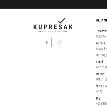
ABC S
Telefon:
051/307-
Adresa:
Aleja Sv
Hercego
Email:
websho
Račun:
UNICRED
Šifra dje
47.77
PIB:
4029256