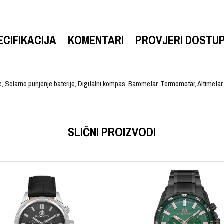
ECIFIKACIJA
KOMENTARI
PROVJERI DOSTU
re, Solarno punjenje baterije, Digitalni kompas, Barometar, Termometar, Altimeta
VRIJEDNOST
Email
Ručni sat
SLIČNI PROIZVODI
PRO TREK
Muški
Kaučuk