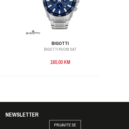
BIGOTTI
BIGOTTI RUCNI SAT
B
180,00
KM
NEWSLETTER
PRIJAVITE SE