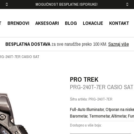
MOGUĆNOST BESPLATNE ISPORUKE!
T
BRENDOVI
AKSESOARI
BLOG
LOKACIJE
KONTAKT
BESPLATNA DOSTAVA
za sve narudžbe preko 100 KM.
Saznaj više
RG-240T-7ER CASIO SAT
PRO TREK
PRG-240T-7ER CASIO SAT
Šifra artikla:
PRG-240T-7ER
Full-Auto Illuminator, Otporan na nisk
Barometar, Termometar, Altimetar, Fu
Dostupno u više boja: