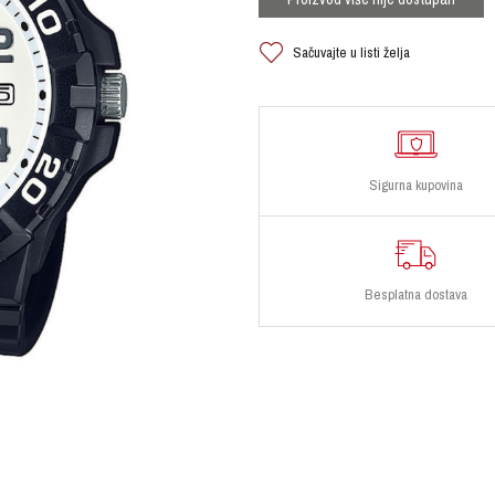
Sačuvajte u listi želja
Sigurna kupovina
Besplatna dostava