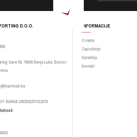
PORTING D.O.O.
INFORMACIJE
O nama
600
Zaposlenje
Saradnja
etog Save 59, 78000 Banja Luka, Bosna i
Kontakt
vina
p@kupresak.ba
IT BANKA 3383502257012678
latnosti:
00003