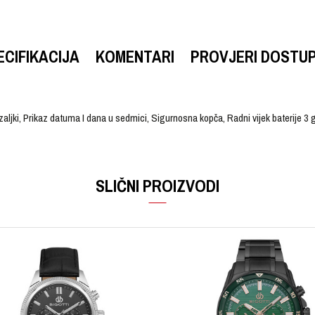
ECIFIKACIJA
KOMENTARI
PROVJERI DOSTU
ljki, Prikaz datuma I dana u sedmici, Sigurnosna kopča, Radni vijek baterije 3
VRIJEDNOST
Email
Ručni sat
SLIČNI PROIZVODI
CASIO
Muški
Kaučuk