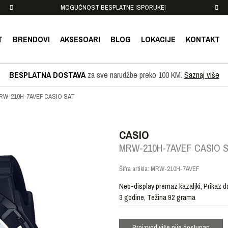
MOGUĆNOST BESPLATNE ISPORUKE!
T
BRENDOVI
AKSESOARI
BLOG
LOKACIJE
KONTAKT
BESPLATNA DOSTAVA
za sve narudžbe preko 100 KM.
Saznaj više
RW-210H-7AVEF CASIO SAT
CASIO
MRW-210H-7AVEF CASIO 
Šifra artikla:
MRW-210H-7AVEF
Neo-display premaz kazaljki, Prikaz d
3 godine, Težina 92 grama
Proizvod više nije dostupan