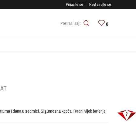
SIGURNO PLAĆANJE PLATNIM KARTICAMA!
Prijavite se
Registrujte se
0
Pretraži sajt
SAT
atuma I dana u sedmici, Sigurnosna kopča, Radni vijek baterije