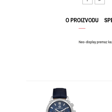
O PROIZVODU
SP
Neo-display premaz kaza
OSTAVI KOMENTAR
KARAKTERISTIKA
Ime/Nadimak
Kategorija
Brendovi
Pol
Poruka
Materijal sata