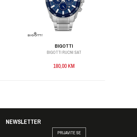
BIGOTTI
BIGOTTI RUCNI SAT
B
180,00
KM
NEWSLETTER
PRIJAVITE SE