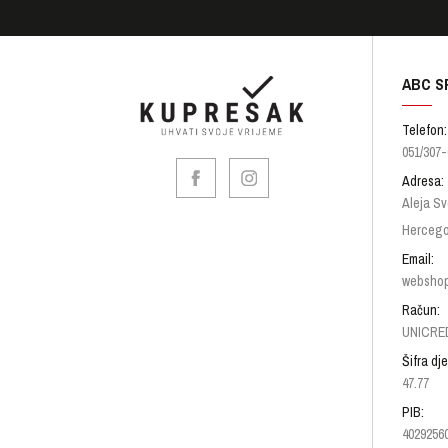
ABC S
Telefon:
051/307-
Adresa:
Aleja Sv
Hercego
Email:
websho
Račun:
UNICRED
Šifra dje
47.77
PIB:
4029256