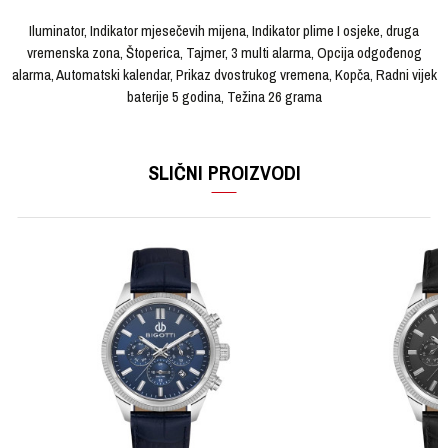
Iluminator, Indikator mjesečevih mijena, Indikator plime I osjeke, druga
vremenska zona, Štoperica, Tajmer, 3 multi alarma, Opcija odgođenog
alarma, Automatski kalendar, Prikaz dvostrukog vremena, Kopča, Radni vijek
baterije 5 godina, Težina 26 grama
OSTAVI KOMENTAR
KARAKTERISTIKA
VRIJEDNOST
Ime/Nadimak
SLIČNI PROIZVODI
Kategorija
Ručni sat
Brendovi
CASIO
Email
Pol
Muški
Materijal sata
Kaučuk
Poruka
Materijal narukvice
Kaučuk
Boja narukvice
Plava