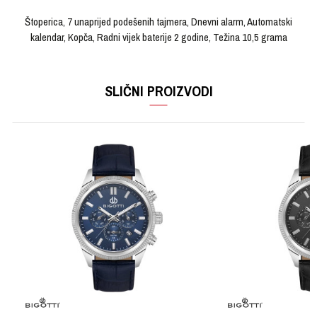
Štoperica, 7 unaprijed podešenih tajmera, Dnevni alarm, Automatski
kalendar, Kopča, Radni vijek baterije 2 godine, Težina 10,5 grama
OSTAVI KOMENTAR
KARAKTERISTIKA
VRIJEDNOST
Ime/Nadimak
SLIČNI PROIZVODI
Kategorija
Ručni sat
Brendovi
CASIO
Email
Pol
Ženski
Materijal sata
Kaučuk
Poruka
Materijal narukvice
Koža
Boja narukvice
Bež
Boja kućišta
Zlatna