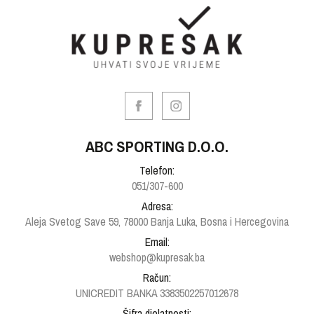
ABC SPORTING D.O.O.
Telefon:
051/307-600
Adresa:
Aleja Svetog Save 59, 78000 Banja Luka, Bosna i Hercegovina
Email:
webshop@kupresak.ba
Račun:
UNICREDIT BANKA 3383502257012678
Šifra djelatnosti: