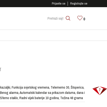
SIGURNO PLAĆANJE PLATNIM KARTICAMA!
Prijavite se
Registrujte se
0
Pretraži sajt
T
 kazaljki, Funkcija svjetskog vremena, Telememo 30, Štoperica,
đenog alarma, Automatski kalendar sa prikazom datuma, dana i
ferno staklo, Radni vijek baterije 10 godina, Težina 49 grama