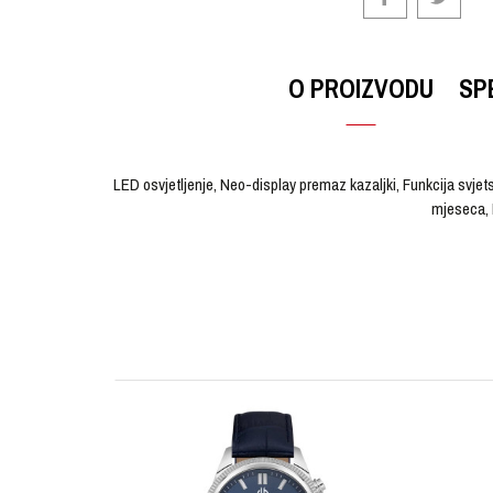
O PROIZVODU
SP
LED osvjetljenje, Neo-display premaz kazaljki, Funkcija svj
mjeseca, 
OSTAVI KOMENTAR
KARAKTERISTIKA
Ime/Nadimak
Kategorija
Brendovi
Pol
Poruka
Materijal sata