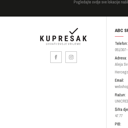
Pogledajte
ovdje sve lokacije naši
ABC S
Telefon:
051/307-
Adresa:
Aleja Sv
Hercego
Email:
websho
Račun:
UNICRED
Šifra dje
47.77
PIB: