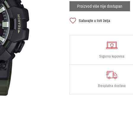
Proizvod više nije dostupan
Sačuvajte u listi želja
Sigurna kupovina
Besplatna dostava