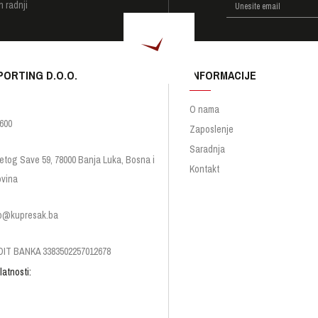
h radnji
PORTING D.O.O.
INFORMACIJE
O nama
600
Zaposlenje
Saradnja
etog Save 59, 78000 Banja Luka, Bosna i
Kontakt
vina
p@kupresak.ba
IT BANKA 3383502257012678
latnosti: