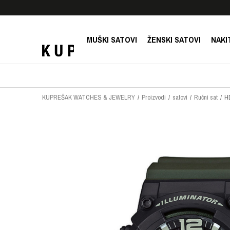
E!
SIGURNO PLAĆANJE PLATNIM KARTICAMA!
MUŠKI SATOVI
ŽENSKI SATOVI
NAKI
KUPREŠAK WATCHES & JEWELRY
Proizvodi
satovi
Ručni sat
H