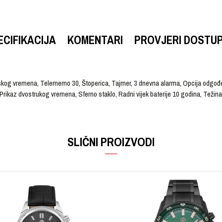
ECIFIKACIJA
KOMENTARI
PROVJERI DOSTU
etskog vremena, Telememo 30, Štoperica, Tajmer, 3 dnevna alarma, Opcija odgo
Prikaz dvostrukog vremena, Sferno staklo, Radni vijek baterije 10 godina, Težin
VRIJEDNOST
Email
Ručni sat
SLIČNI PROIZVODI
CASIO
Muški
Kaučuk