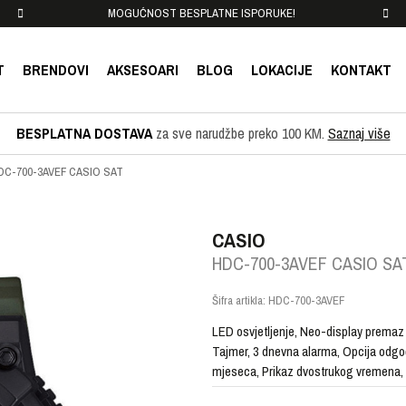
MOGUĆNOST BESPLATNE ISPORUKE!
T
BRENDOVI
AKSESOARI
BLOG
LOKACIJE
KONTAKT
BESPLATNA DOSTAVA
za sve narudžbe preko 100 KM.
Saznaj više
DC-700-3AVEF CASIO SAT
CASIO
HDC-700-3AVEF CASIO SA
Šifra artikla:
HDC-700-3AVEF
LED osvjetljenje, Neo-display premaz
Tajmer, 3 dnevna alarma, Opcija odgo
mjeseca, Prikaz dvostrukog vremena, S