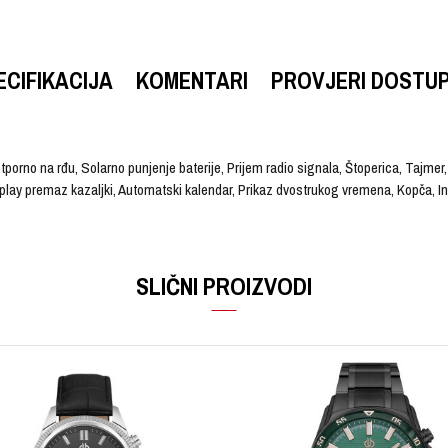
ECIFIKACIJA
KOMENTARI
PROVJERI DOSTU
porno na rđu, Solarno punjenje baterije, Prijem radio signala, Štoperica, Tajmer
lay premaz kazaljki, Automatski kalendar, Prikaz dvostrukog vremena, Kopča, Ind
VRIJEDNOST
Email
Ručni sat
SLIČNI PROIZVODI
G-SHOCK
Muški
Kaučuk