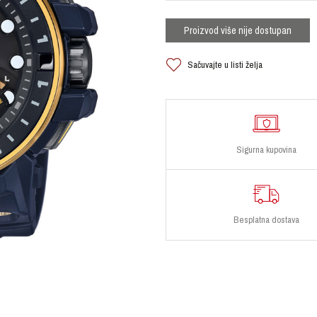
Proizvod više nije dostupan
Sačuvajte u listi želja
Sigurna kupovina
Besplatna dostava