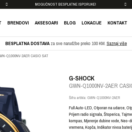
MOGUĆNOST BESPLATNE ISPORUKE!
T
BRENDOVI
AKSESOARI
BLOG
LOKACIJE
KONTAKT
BESPLATNA DOSTAVA
za sve narudžbe preko 100 KM.
Saznaj više
WN-Q1000NV-2AER CASIO SAT
G-SHOCK
GWN-Q1000NV-2AER CASI
Šifra artikla:
GWN-Q1000NV-2AER
Full Auto-LED, Otporan na udarce, Otpo
Prijem radio signala, Štoperica, Tajme
kompas, Mjerenje dubine vode, Neo-di
vremena, Kopča, Indikator nivoa bater