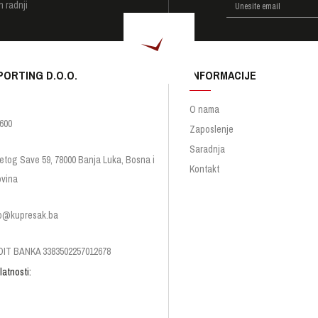
h radnji
PORTING D.O.O.
INFORMACIJE
O nama
600
Zaposlenje
Saradnja
etog Save 59, 78000 Banja Luka, Bosna i
Kontakt
vina
p@kupresak.ba
IT BANKA 3383502257012678
latnosti: