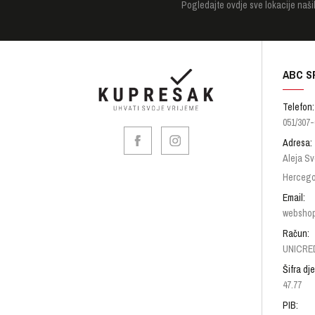
Pogledajte
ovdje sve lokacije naši
ABC S
Telefon:
051/307-
Adresa:
Aleja Sv
Hercego
Email:
websho
Račun:
UNICRED
Šifra dje
47.77
PIB: