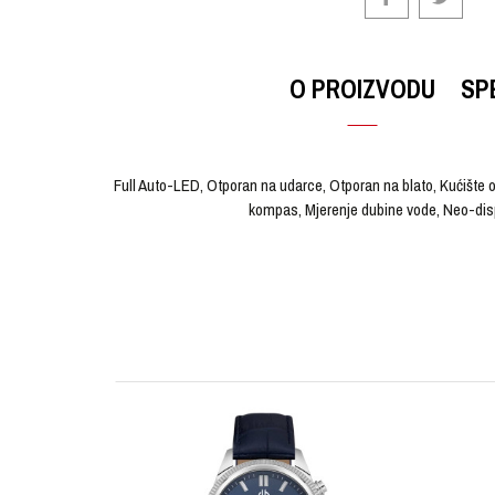
O PROIZVODU
SP
Full Auto-LED, Otporan na udarce, Otporan na blato, Kućište ot
kompas, Mjerenje dubine vode, Neo-disp
OSTAVI KOMENTAR
KARAKTERISTIKA
Ime/Nadimak
Kategorija
Brendovi
Pol
Poruka
Materijal sata