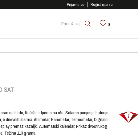
SIGURNO PLAĆANJE PLATNIM KARTICAMA!
Prijavite se
Registrujte se
0
Pretraži sajt
O SAT
ran na blato, Kućište otporno na rđu, Solarno punjenje baterije,
r, 5 dnevnih alarma, Altimetar, Barometar, Termometar, Digitalni
splay premaz kazaljki, Automatski kalendar, Prikaz dvostrukog
ije, Težina 113 grama