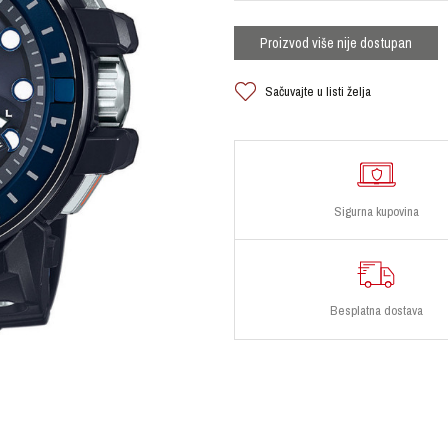
Proizvod više nije dostupan
Sačuvajte u listi želja
Sigurna kupovina
Besplatna dostava