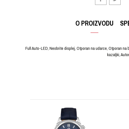
O PROIZVODU
SP
Full Auto-LED, Neobrite displej, Otporan na udarce, Otporan na b
kazaljki, Aut
OSTAVI KOMENTAR
KARAKTERISTIKA
Ime/Nadimak
Kategorija
Brendovi
Pol
Poruka
Materijal sata