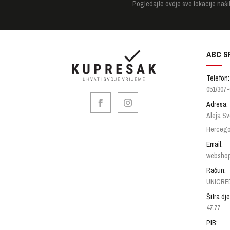
Pogledajte
ovdje sve lokacije naši
ABC S
Telefon:
051/307-
Adresa:
Aleja Sv
Hercego
Email:
websho
Račun:
UNICRED
Šifra dje
47.77
PIB: