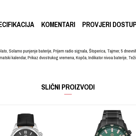
ECIFIKACIJA
KOMENTARI
PROVJERI DOSTU
lato, Solarno punjenje baterije, Prijem radio signala, Štoperica, Tajmer, 5 dne
omatski kalendar, Prikaz dvostrukog vremena, Kopča, Indikator nivoa baterije, Te
VRIJEDNOST
Email
Ručni sat
SLIČNI PROIZVODI
G-SHOCK
Muški
Kaučuk