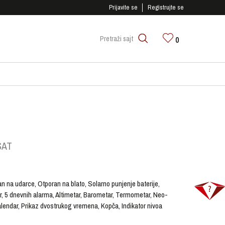
SIGURNO PLAĆANJE PLATNIM KARTICAMA!
Prijavite se
Registrujte se
0
Pretraži sajt
SAT
an na udarce, Otporan na blato, Solarno punjenje baterije,
er, 5 dnevnih alarma, Altimetar, Barometar, Termometar, Neo-
alendar, Prikaz dvostrukog vremena, Kopča, Indikator nivoa