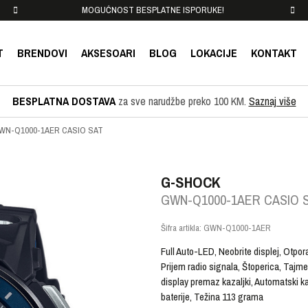
MOGUĆNOST BESPLATNE ISPORUKE!
T
BRENDOVI
AKSESOARI
BLOG
LOKACIJE
KONTAKT
BESPLATNA DOSTAVA
za sve narudžbe preko 100 KM.
Saznaj više
WN-Q1000-1AER CASIO SAT
G-SHOCK
GWN-Q1000-1AER CASIO 
Šifra artikla:
GWN-Q1000-1AER
Full Auto-LED, Neobrite displej, Otpor
Prijem radio signala, Štoperica, Tajm
display premaz kazaljki, Automatski k
baterije, Težina 113 grama