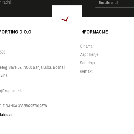
h radnji
PORTING D.O.O.
INFORMACIJE
O nama
600
Zaposlenje
Saradnja
etog Save 59, 78000 Banja Luka, Bosna i
Kontakt
vina
p@kupresak.ba
IT BANKA 3383502257012678
latnosti: