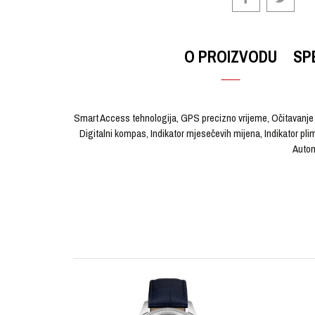
O PROIZVODU
SP
Smart Access tehnologija, GPS precizno vrijeme, Očitavanje v
Digitalni kompas, Indikator mjesečevih mijena, Indikator pl
Autom
OSTAVI KOMENTAR
KARAKTERISTIKA
Ime/Nadimak
Kategorija
Brendovi
Pol
Poruka