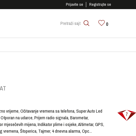
SIGURNO PLAĆANJE PLATNIM KARTICAMA!
Prijavite se
Registrujte se
0
Pretraži sajt
SAT
no vrijeme, Očitavanje vremena sa telefona, Super Auto Led
e, Otporan na udarce, Prijem radio signala, Barometar,
r mjesečevih mijena, Indikator plime i osjeke, Altimetar, GPS,
og vremena, Štoperica, Tajmer, 4 dnevna alarma, Opc
...