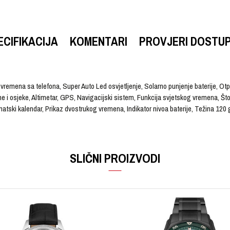
ECIFIKACIJA
KOMENTARI
PROVJERI DOSTU
remena sa telefona, Super Auto Led osvjetljenje, Solarno punjenje baterije, Ot
ime i osjeke, Altimetar, GPS, Navigacijski sistem, Funkcija svjetskog vremena, 
atski kalendar, Prikaz dvostrukog vremena, Indikator nivoa baterije, Težina 120
VRIJEDNOST
Email
Ručni sat
SLIČNI PROIZVODI
G-SHOCK
Muški