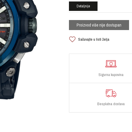
Detaljnije
Proizvod više nije dostupan
Sačuvajte u listi želja
Sigurna kupovina
Besplatna dostava