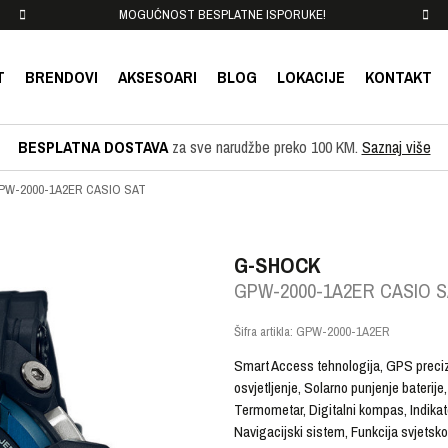
MOGUĆNOST BESPLATNE ISPORUKE!
T
BRENDOVI
AKSESOARI
BLOG
LOKACIJE
KONTAKT
BESPLATNA DOSTAVA
za sve narudžbe preko 100 KM.
Saznaj više
PW-2000-1A2ER CASIO SAT
G-SHOCK
GPW-2000-1A2ER CASIO 
Šifra artikla:
GPW-2000-1A2ER
Smart Access tehnologija, GPS preciz
osvjetljenje, Solarno punjenje baterij
Termometar, Digitalni kompas, Indikato
Navigacijski sistem, Funkcija svjetsk