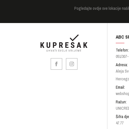
Pogledajte
ovdje sve lokacije naši
ABC S
Telefon:
051/307-
Adresa:
Aleja Sv
Hercego
Email:
websho
Račun:
UNICRED
Šifra dje
47.77