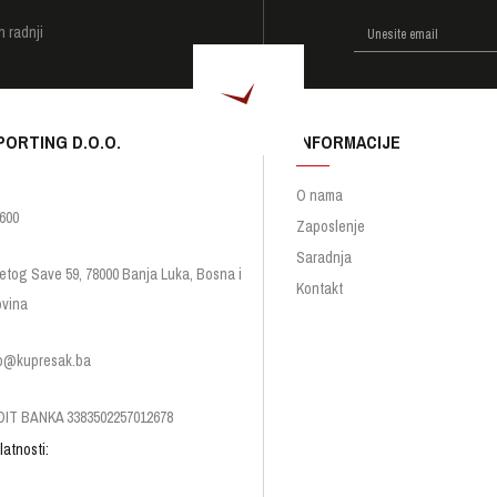
h radnji
PORTING D.O.O.
INFORMACIJE
O nama
600
Zaposlenje
Saradnja
etog Save 59, 78000 Banja Luka, Bosna i
Kontakt
vina
p@kupresak.ba
IT BANKA 3383502257012678
latnosti: