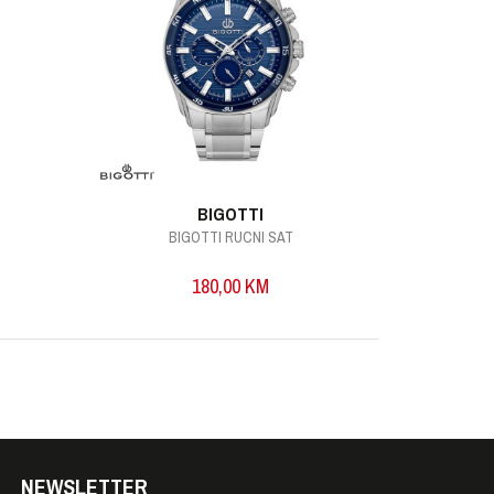
BIGOTTI
BIGOTTI RUCNI SAT
B
180,00
KM
NEWSLETTER