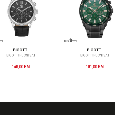
Kaučuk
Čelik
Crna
Crna
BIGOTTI
BIGOTTI
Safirno
BIGOTTI RUCNI SAT
BIGOTTI RUCNI SAT
149,00
KM
191,00
KM
66mm
20 bara
I