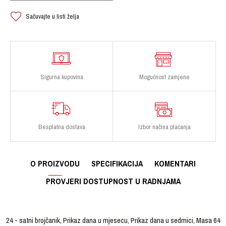
Sačuvajte u listi želja
Sigurna kupovina
Mogućnost zamjene
Besplatna dostava
Izbor načina plaćanja
O PROIZVODU
SPECIFIKACIJA
KOMENTARI
PROVJERI DOSTUPNOST U RADNJAMA
24 - satni brojčanik, Prikaz dana u mjesecu, Prikaz dana u sedmici, Masa 64