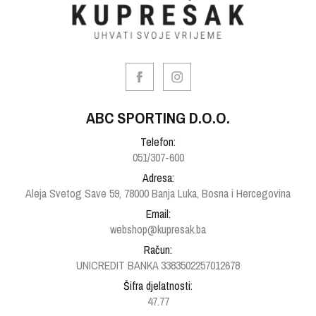
ABC SPORTING D.O.O.
Telefon:
051/307-600
Adresa:
Aleja Svetog Save 59, 78000 Banja Luka, Bosna i Hercegovina
Email:
webshop@kupresak.ba
Račun:
UNICREDIT BANKA 3383502257012678
Šifra djelatnosti:
47.77