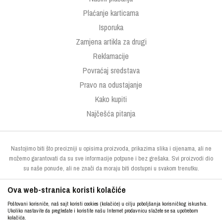
Plaćanje karticama
Isporuka
Zamjena artikla za drugi
Reklamacije
Povraćaj sredstava
Pravo na odustajanje
Kako kupiti
Najčešća pitanja
Nastojimo biti što precizniji u opisima proizvoda, prikazima slika i cijenama, ali ne
možemo garantovati da su sve informacije potpune i bez grešaka. Svi proizvodi dio
su naše ponude, ali ne znači da moraju biti dostupni u svakom trenutku.
Ova web-stranica koristi kolačiće
Poštovani korisniče, naš sajt koristi cookies (kolačiće) u cilju poboljšanja korisničkog iskustva.
Ukoliko nastavite da pregledate i koristite našu Internet prodavnicu slažete se sa upotrebom
kolačića.