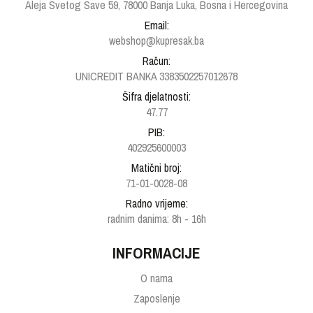
Aleja Svetog Save 59, 78000 Banja Luka, Bosna i Hercegovina
Email:
webshop@kupresak.ba
Račun:
UNICREDIT BANKA 3383502257012678
Šifra djelatnosti:
47.77
PIB:
402925600003
Matični broj:
71-01-0028-08
Radno vrijeme:
radnim danima: 8h - 16h
INFORMACIJE
O nama
Zaposlenje