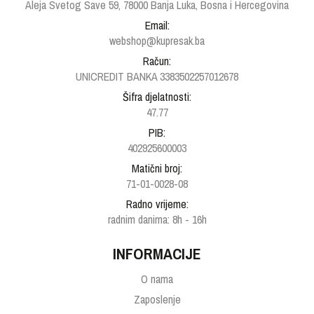
Aleja Svetog Save 59, 78000 Banja Luka, Bosna i Hercegovina
Email:
webshop@kupresak.ba
Račun:
UNICREDIT BANKA 3383502257012678
Šifra djelatnosti:
47.77
PIB:
402925600003
Matični broj:
71-01-0028-08
Radno vrijeme:
radnim danima: 8h - 16h
INFORMACIJE
O nama
Zaposlenje