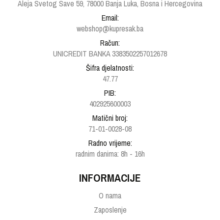
Aleja Svetog Save 59, 78000 Banja Luka, Bosna i Hercegovina
Email:
webshop@kupresak.ba
Račun:
UNICREDIT BANKA 3383502257012678
Šifra djelatnosti:
47.77
PIB:
402925600003
Matični broj:
71-01-0028-08
Radno vrijeme:
radnim danima: 8h - 16h
INFORMACIJE
O nama
Zaposlenje