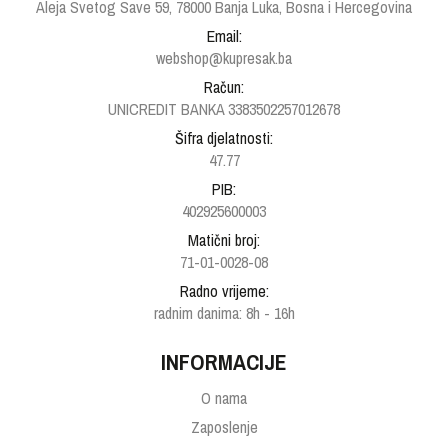
Aleja Svetog Save 59, 78000 Banja Luka, Bosna i Hercegovina
Email:
webshop@kupresak.ba
Račun:
UNICREDIT BANKA 3383502257012678
Šifra djelatnosti:
47.77
PIB:
402925600003
Matični broj:
71-01-0028-08
Radno vrijeme:
radnim danima: 8h - 16h
INFORMACIJE
O nama
Zaposlenje