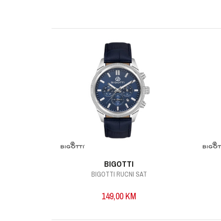
Poruka
POŠALJI
BIGOTTI
AT
BIGOTTI RUCNI SAT
149,00
KM