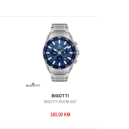
BIGOTTI
BIGOTTI RUCNI SAT
B
180,00
KM