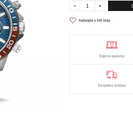
Sačuvajte u listi želja
Sigurna kupovina
Besplatna dostava