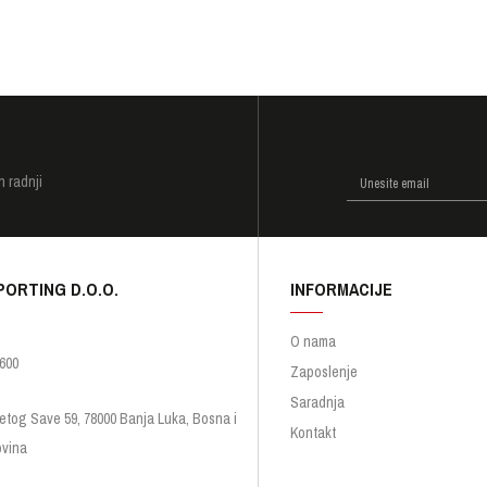
I
h radnji
PORTING D.O.O.
INFORMACIJE
O nama
600
Zaposlenje
Saradnja
etog Save 59, 78000 Banja Luka, Bosna i
Kontakt
vina