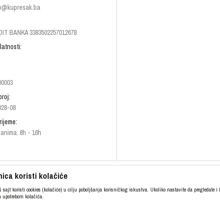
p@kupresak.ba
IT BANKA 3383502257012678
latnosti:
00003
broj:
028-08
rijeme:
anima: 8h - 16h
ica koristi kolačiće
ama, ali ne možemo garantovati da su sve
ne znači da moraju biti dostupni u svakom
 sajt koristi cookies (kolačiće) u cilju poboljšanja korisničkog iskustva. Ukoliko nastavite da pregledate i 
a upotrebom kolačića.