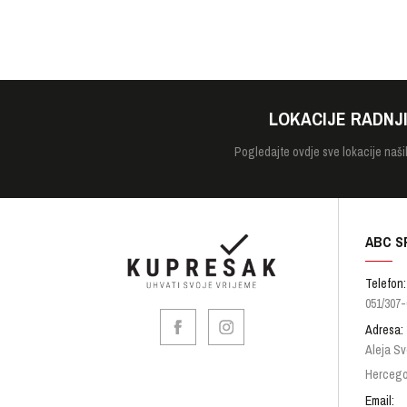
LOKACIJE RADNJ
Pogledajte
ovdje sve lokacije naši
ABC S
Telefon:
051/307-
Adresa:
Aleja Sv
Hercego
Email: