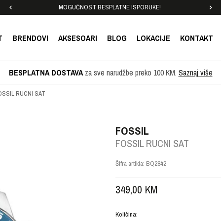
MOGUĆNOST BESPLATNE ISPORUKE!
T
BRENDOVI
AKSESOARI
BLOG
LOKACIJE
KONTAKT
BESPLATNA DOSTAVA
za sve narudžbe preko 100 KM.
Saznaj više
OSSIL RUCNI SAT
FOSSIL
FOSSIL RUCNI SAT
Šifra artikla:
BQ2842
349,00
KM
Količina: