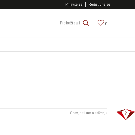
SIGURNO PLAĆANJE PLATNIM KARTICAMA!
Prijavite se
Registrujte se
0
Pretraži sajt
Obavijesti me o sniženju