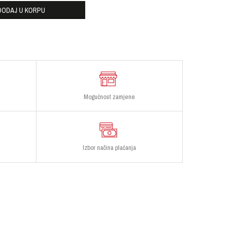
DODAJ U KORPU
Mogućnost zamjene
Izbor načina plaćanja