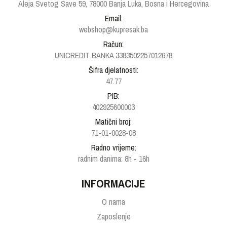
Aleja Svetog Save 59, 78000 Banja Luka, Bosna i Hercegovina
Email:
webshop@kupresak.ba
Račun:
UNICREDIT BANKA 3383502257012678
Šifra djelatnosti:
47.77
PIB:
402925600003
Matični broj:
71-01-0028-08
Radno vrijeme:
radnim danima: 8h - 16h
INFORMACIJE
O nama
Zaposlenje