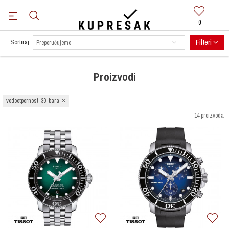
0
BESPLATNA DOSTAVA
za sve narudžbe preko 100 KM.
Saznaj više
Filteri
Sortiraj
Proizvodi
vodootpornost-30-bara
14 proizvoda