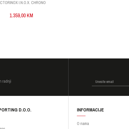
ICTORINOX I.N.O.X. CHRONO
1.359,00
KM
I
h radnji
PORTING D.O.O.
INFORMACIJE
O nama