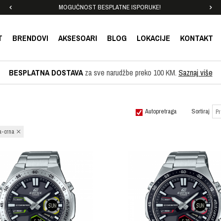
MOGUĆNOST BESPLATNE ISPORUKE!
T
BRENDOVI
AKSESOARI
BLOG
LOKACIJE
KONTAKT
BESPLATNA DOSTAVA
za sve narudžbe preko 100 KM.
Saznaj više
Autopretraga
Sortiraj
a-crna