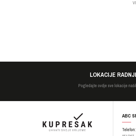
V
LOKACIJE RADNJ
Pogledajte
ovdje sve lokacije naši
ABC S
Telefon: