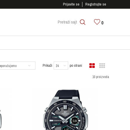
SIGURNO PLAĆANJE PLATNIM KARTICAMA!
Prijavite se
Registrujte se
0
Pretraži sajt
Prikaži
po strani
10 proizvoda