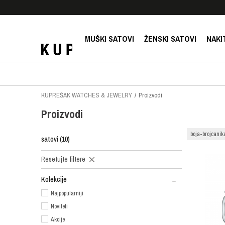
E!
SIGURNO PLAĆANJE PLATNIM KARTICAMA!
MUŠKI SATOVI
ŽENSKI SATOVI
NAKI
KUPREŠAK WATCHES & JEWELRY
Proizvodi
Proizvodi
boja-brojcanik
satovi
(10)
Resetujte filtere
Kolekcije
Najpopularniji
Noviteti
Akcije