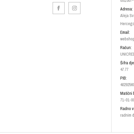
051/307-
Adresa:
Aleja Sv
Hercego
Email:
websho
Račun:
UNICRED
Šifra dje
47.77
PIB:
4029256
Matični 
71-01-0
Radno v
radnim d