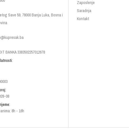
600
Zaposlenje
Saradnja
etog Save 59, 78000 Banja Luka, Bosna i
Kontakt
vina
p@kupresak.ba
IT BANKA 3383502257012678
latnosti:
00003
broj:
028-08
rijeme:
anima: 8h - 16h