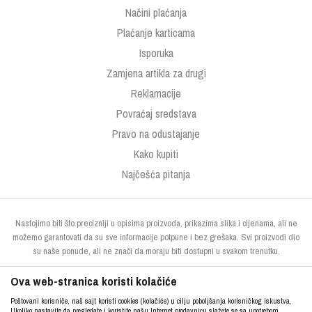
Načini plaćanja
Plaćanje karticama
Isporuka
Zamjena artikla za drugi
Reklamacije
Povraćaj sredstava
Pravo na odustajanje
Kako kupiti
Najčešća pitanja
Nastojimo biti što precizniji u opisima proizvoda, prikazima slika i cijenama, ali ne
možemo garantovati da su sve informacije potpune i bez grešaka. Svi proizvodi dio
su naše ponude, ali ne znači da moraju biti dostupni u svakom trenutku.
Ova web-stranica koristi kolačiće
Poštovani korisniče, naš sajt koristi cookies (kolačiće) u cilju poboljšanja korisničkog iskustva.
Ukoliko nastavite da pregledate i koristite našu Internet prodavnicu slažete se sa upotrebom