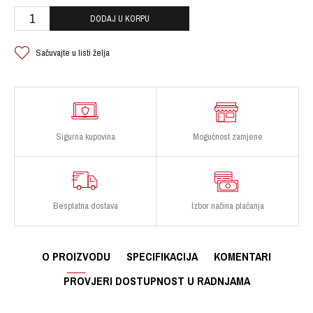
DODAJ U KORPU
Sačuvajte u listi želja
Sigurna kupovina
Mogućnost zamjene
Besplatna dostava
Izbor načina plaćanja
O PROIZVODU
SPECIFIKACIJA
KOMENTARI
PROVJERI DOSTUPNOST U RADNJAMA