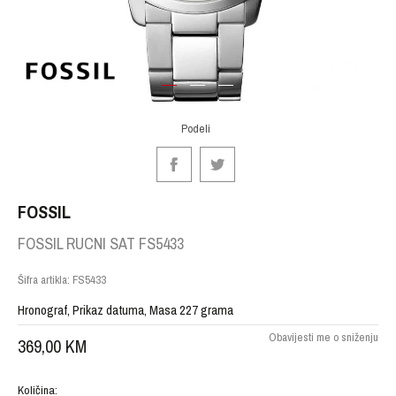
1
2
3
Podeli
FOSSIL
FOSSIL RUCNI SAT FS5433
Šifra artikla:
FS5433
Hronograf, Prikaz datuma, Masa 227 grama
Obavijesti me o sniženju
369,00
KM
Količina: