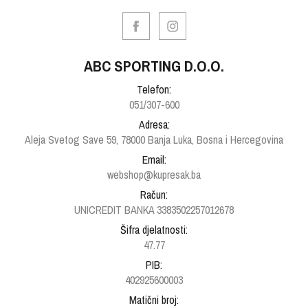
ABC SPORTING D.O.O.
Telefon:
051/307-600
Adresa:
Aleja Svetog Save 59, 78000 Banja Luka, Bosna i Hercegovina
Email:
webshop@kupresak.ba
Račun:
UNICREDIT BANKA 3383502257012678
Šifra djelatnosti:
47.77
PIB:
402925600003
Matični broj: