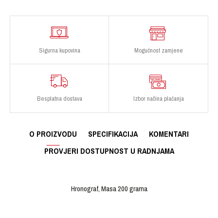
Sigurna kupovina
Mogućnost zamjene
Besplatna dostava
Izbor načina plaćanja
O PROIZVODU
SPECIFIKACIJA
KOMENTARI
PROVJERI DOSTUPNOST U RADNJAMA
Hronograf, Masa 200 grama
OSTAVI KOMENTAR
KARAKTERISTIKA
VRIJEDNOST