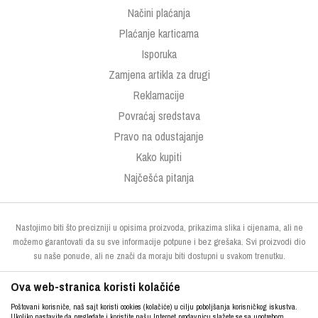
Načini plaćanja
Plaćanje karticama
Isporuka
Zamjena artikla za drugi
Reklamacije
Povraćaj sredstava
Pravo na odustajanje
Kako kupiti
Najčešća pitanja
Nastojimo biti što precizniji u opisima proizvoda, prikazima slika i cijenama, ali ne
možemo garantovati da su sve informacije potpune i bez grešaka. Svi proizvodi dio
su naše ponude, ali ne znači da moraju biti dostupni u svakom trenutku.
Ova web-stranica koristi kolačiće
Poštovani korisniče, naš sajt koristi cookies (kolačiće) u cilju poboljšanja korisničkog iskustva.
Ukoliko nastavite da pregledate i koristite našu Internet prodavnicu slažete se sa upotrebom