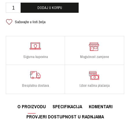
DODAJ U KORPU
Sačuvajte u listi želja
Sigurna kupovina
Mogućnost zamjene
Besplatna dostava
Izbor načina plaćanja
O PROIZVODU
SPECIFIKACIJA
KOMENTARI
PROVJERI DOSTUPNOST U RADNJAMA