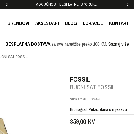
MOGUĆNOST BESPLATNE ISPORUKE!
T
BRENDOVI
AKSESOARI
BLOG
LOKACIJE
KONTAKT
BESPLATNA DOSTAVA
za sve narudžbe preko 100 KM.
Saznaj više
UCNI SAT FOSSIL
FOSSIL
RUCNI SAT FOSSIL
Šifra artikla:
ES3884
Hronograf, Prikaz dana u mjesecu
359,00
KM