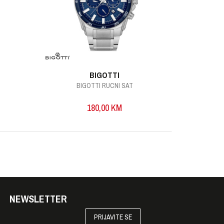
BIGOTTI
BIGOTTI RUCNI SAT
B
180,00
KM
NEWSLETTER
PRIJAVITE SE