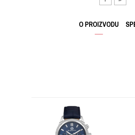
O PROIZVODU
SP
OSTAVI KOMENTAR
KARAKTERISTIKA
Ime/Nadimak
Kategorija
Brendovi
Poruka