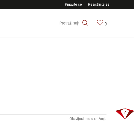
SIGURNO PLAĆANJE PLATNIM KARTICAMA!
Prijavite se
Registrujte se
0
Pretraži sajt
Obavijesti me o sniženju