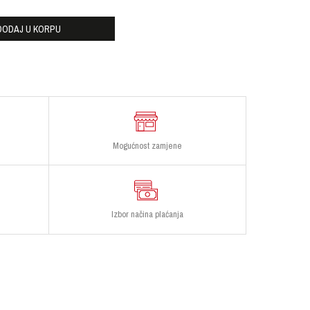
DODAJ U KORPU
Mogućnost zamjene
Izbor načina plaćanja