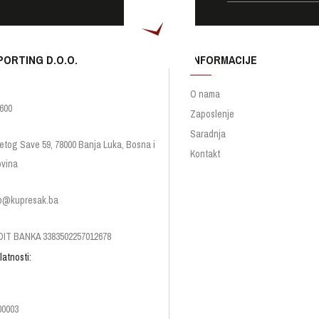
PORTING D.O.O.
INFORMACIJE
O nama
600
Zaposlenje
Saradnja
etog Save 59, 78000 Banja Luka, Bosna i
Kontakt
vina
p@kupresak.ba
IT BANKA 3383502257012678
latnosti:
00003