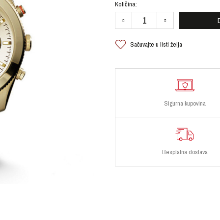
Količina:
Sačuvajte u listi želja
Sigurna kupovina
Besplatna dostava