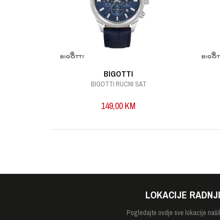
POŠALJI
BIGOTTI
AT
BIGOTTI RUCNI SAT
149,00
KM
LOKACIJE RADNJ
Pogledajte
ovdje sve lokacije naši