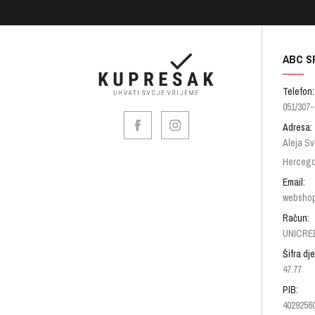
ABC S
Telefon:
051/307-
Adresa:
Aleja Sv
Hercego
Email:
websho
Račun:
UNICRED
Šifra dje
47.77
PIB:
4029256