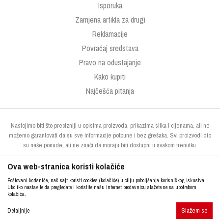
Isporuka
Zamjena artikla za drugi
Reklamacije
Povraćaj sredstava
Pravo na odustajanje
Kako kupiti
Najčešća pitanja
Nastojimo biti što precizniji u opisima proizvoda, prikazima slika i cijenama, ali ne
možemo garantovati da su sve informacije potpune i bez grešaka. Svi proizvodi dio
su naše ponude, ali ne znači da moraju biti dostupni u svakom trenutku.
Ova web-stranica koristi kolačiće
Poštovani korisniče, naš sajt koristi cookies (kolačiće) u cilju poboljšanja korisničkog iskustva.
Ukoliko nastavite da pregledate i koristite našu Internet prodavnicu slažete se sa upotrebom
kolačića.
Slažem se
http://www.kupresak.ba
NB SOFT
Detaljnije
©2026
, Izrada
. Sva prava zadržana.