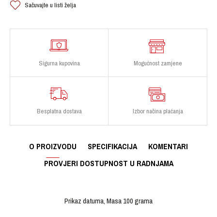
Sačuvajte u listi želja
Sigurna kupovina
Mogućnost zamjene
Besplatna dostava
Izbor načina plaćanja
O PROIZVODU
SPECIFIKACIJA
KOMENTARI
PROVJERI DOSTUPNOST U RADNJAMA
Prikaz datuma, Masa 100 grama