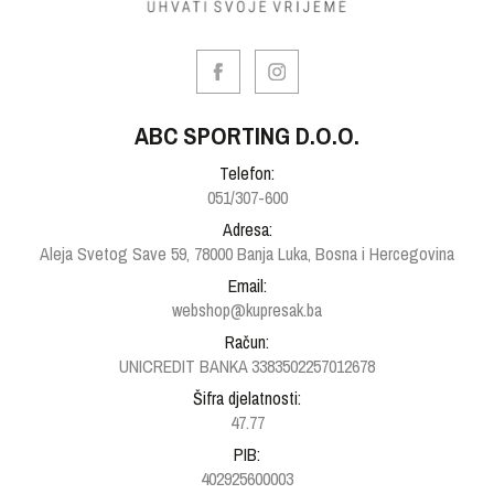
ABC SPORTING D.O.O.
Telefon:
051/307-600
Adresa:
Aleja Svetog Save 59, 78000 Banja Luka, Bosna i Hercegovina
Email:
webshop@kupresak.ba
Račun:
UNICREDIT BANKA 3383502257012678
Šifra djelatnosti:
47.77
PIB:
402925600003