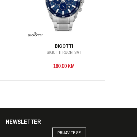
BIGOTTI
BIGOTTI RUCNI SAT
B
180,00
KM
NEWSLETTER
PRIJAVITE SE