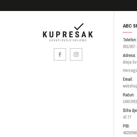
ABC S
Telefon:
051/307-
Adresa:
Aleja Sv
Hercego
Email:
websho
Račun:
UNICRED
Šifra dje
47.77
PIB:
4029256