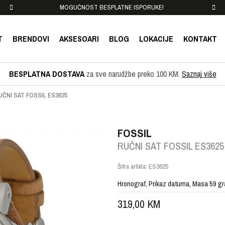
MOGUĆNOST BESPLATNE ISPORUKE!
T
BRENDOVI
AKSESOARI
BLOG
LOKACIJE
KONTAKT
BESPLATNA DOSTAVA
za sve narudžbe preko 100 KM.
Saznaj više
UČNI SAT FOSSIL ES3625
FOSSIL
RUČNI SAT FOSSIL ES3625
Šifra artikla:
ES3625
Hronograf, Prikaz datuma, Masa 59 g
319,00
KM