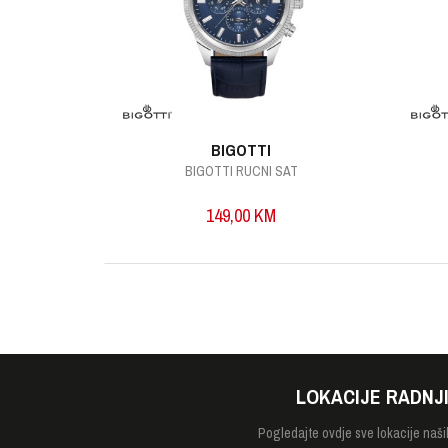
POŠALJI
BIGOTTI
AT
BIGOTTI RUCNI SAT
149,00
KM
LOKACIJE RADNJ
Pogledajte
ovdje sve lokacije naši