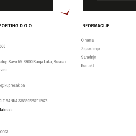
PORTING D.O.O.
INFORMACIJE
O nama
600
Zaposlenje
Saradnja
etog Save 59, 78000 Banja Luka, Bosna i
Kontakt
vina
p@kupresak.ba
IT BANKA 3383502257012678
latnosti:
00003