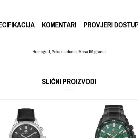
ECIFIKACIJA
KOMENTARI
PROVJERI DOSTU
Hronograf, Prikaz datuma, Masa 59 grama
VRIJEDNOST
Email
Ručni sat
SLIČNI PROIZVODI
FOSSIL