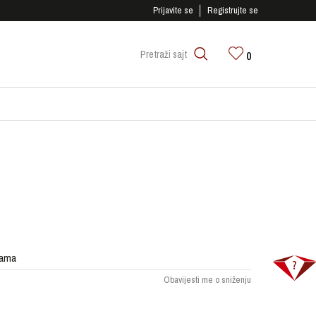
SIGURNO PLAĆANJE PLATNIM KARTICAMA!
Prijavite se
Registrujte se
0
Pretraži sajt
rama
Obavijesti me o sniženju