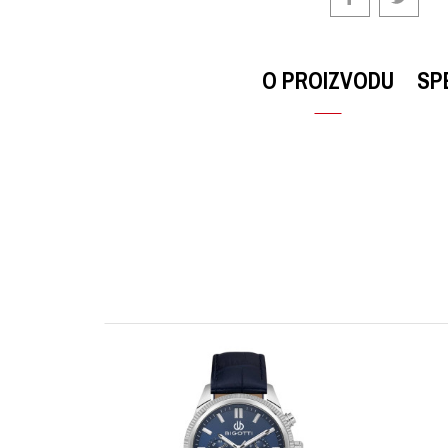
O PROIZVODU
SP
OSTAVI KOMENTAR
KARAKTERISTIKA
Ime/Nadimak
Kategorija
Brendovi
Poruka