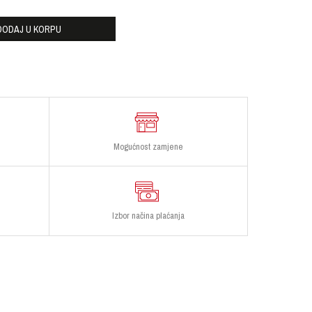
DODAJ U KORPU
Mogućnost zamjene
Izbor načina plaćanja