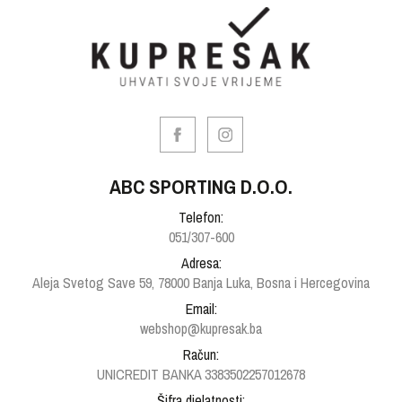
ABC SPORTING D.O.O.
Telefon:
051/307-600
Adresa:
Aleja Svetog Save 59, 78000 Banja Luka, Bosna i Hercegovina
Email:
webshop@kupresak.ba
Račun:
UNICREDIT BANKA 3383502257012678
Šifra djelatnosti: