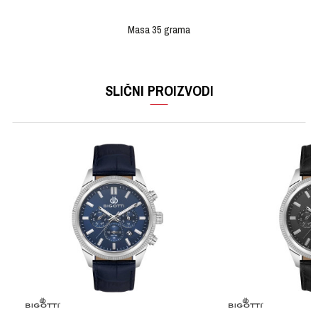
Masa 35 grama
OSTAVI KOMENTAR
KARAKTERISTIKA
VRIJEDNOST
Ime/Nadimak
SLIČNI PROIZVODI
Kategorija
Ručni sat
Brendovi
FOSSIL
Email
Poruka