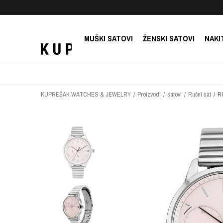
E!
SIGURNO PLAĆANJE PLATNIM KARTICAMA!
MUŠKI SATOVI
ŽENSKI SATOVI
NAKI
KUPREŠAK WATCHES & JEWELRY
Proizvodi
satovi
Ručni sat
R