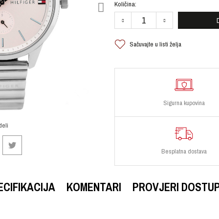
Količina:
Sačuvajte u listi želja
Sigurna kupovina
deli
Besplatna dostava
ECIFIKACIJA
KOMENTARI
PROVJERI DOSTU