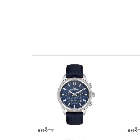
OSTAVI KOMENTAR
KARAKTERISTIKA
Ime/Nadimak
Kategorija
Brendovi
Poruka
POŠALJI