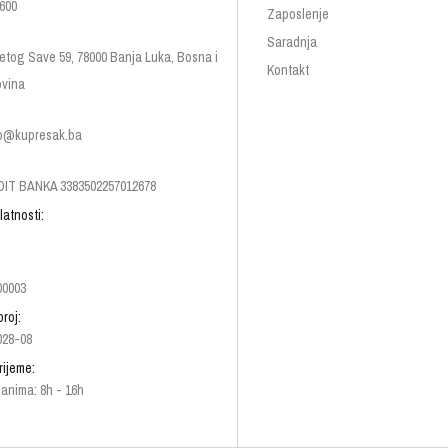
600
Zaposlenje
Saradnja
etog Save 59, 78000 Banja Luka, Bosna i
Kontakt
vina
p@kupresak.ba
IT BANKA 3383502257012678
latnosti:
00003
broj:
028-08
rijeme:
anima: 8h - 16h