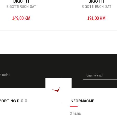
BIGOTTI
BIGOTTI
BIGOTTI RUCNI SAT
BIGOTTI RUCNI SAT
149,00
KM
191,00
KM
I
h radnji
PORTING D.O.O.
INFORMACIJE
O nama