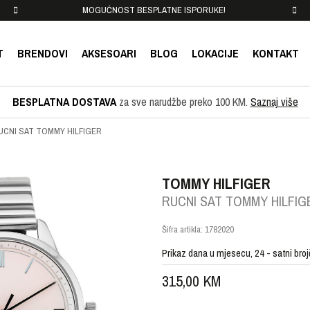
MOGUĆNOST BESPLATNE ISPORUKE!
T
BRENDOVI
AKSESOARI
BLOG
LOKACIJE
KONTAKT
BESPLATNA DOSTAVA
za sve narudžbe preko 100 KM.
Saznaj više
UCNI SAT TOMMY HILFIGER
TOMMY HILFIGER
RUCNI SAT TOMMY HILFIG
Šifra artikla:
1782020
Prikaz dana u mjesecu, 24 - satni bro
315,00
KM