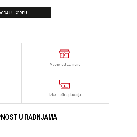
DODAJ U KORPU
Mogućnost zamjene
Izbor načina plaćanja
PNOST U RADNJAMA