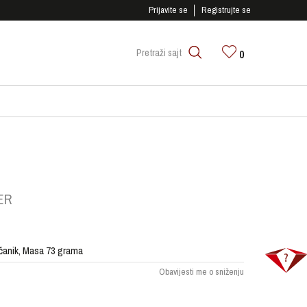
SIGURNO PLAĆANJE PLATNIM KARTICAMA!
Prijavite se
Registrujte se
0
Pretraži sajt
ER
jčanik, Masa 73 grama
Obavijesti me o sniženju