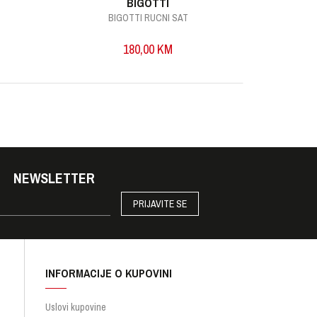
BIGOTTI
BIGOTTI RUCNI SAT
B
180,00
KM
NEWSLETTER
PRIJAVITE SE
INFORMACIJE O KUPOVINI
Uslovi kupovine