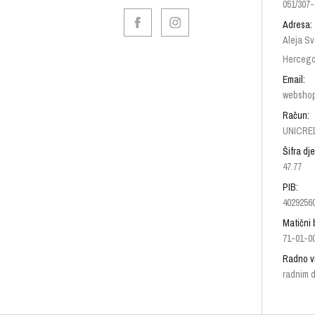
051/307-
Adresa:
Aleja Sv
Hercego
Email:
websho
Račun:
UNICRED
Šifra dje
47.77
PIB:
4029256
Matični 
71-01-0
Radno v
radnim d