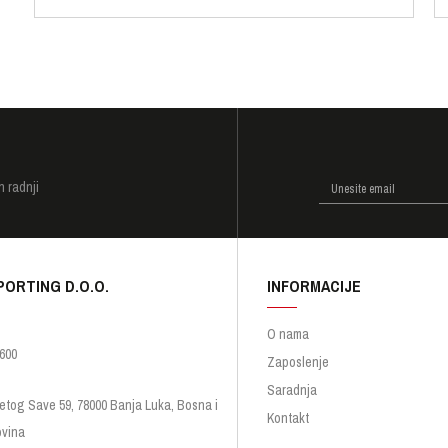
I
h radnji
PORTING D.O.O.
INFORMACIJE
O nama
600
Zaposlenje
Saradnja
etog Save 59, 78000 Banja Luka, Bosna i
Kontakt
vina