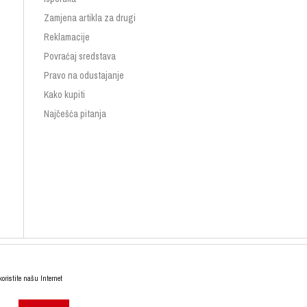
Zamjena artikla za drugi
Reklamacije
Povraćaj sredstava
Pravo na odustajanje
Kako kupiti
Najčešća pitanja
koristite našu Internet