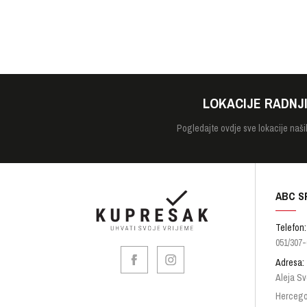
LOKACIJE RADNJ
Pogledajte
ovdje sve lokacije naši
ABC S
Telefon:
051/307-
Adresa:
Aleja Sv
Hercego