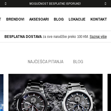
MOGUĆNOST BESPLATNE ISPORUKE!
T
BRENDOVI
AKSESOARI
BLOG
LOKACIJE
KONTAKT
BESPLATNA DOSTAVA
za sve narudžbe preko 100 KM.
Saznaj više
NAJČEŠĆA PITANJA
BLOG