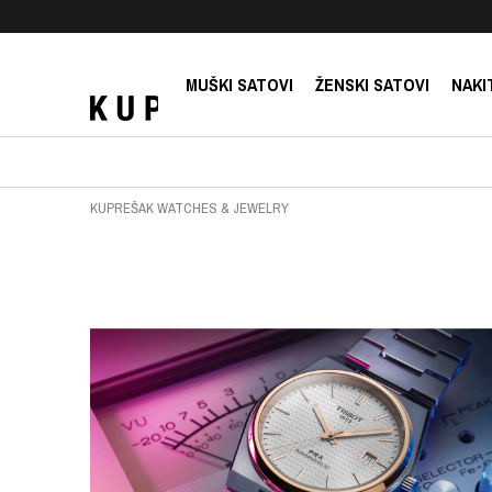
E!
SIGURNO PLAĆANJE PLATNIM KARTICAMA!
MUŠKI SATOVI
ŽENSKI SATOVI
NAKI
KUPREŠAK WATCHES & JEWELRY